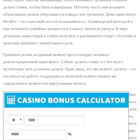
инвесторов. Многие начинающие плохо понимают, должным образом
делать ставки, чтобы быть в выигрыше. Поэтому часто имя возьмите
объективные деньги обертывается в видах них провалом. Демо-ажио-конто
Мелбет – это классный способ познакомиться с букмекерской конторой а
еще поклевать семейные мощности в ставках, ничем не рискуя. В мире
денежных инвестиций и ставок получите и распишитесь спорт, обучение и
практика забавляют значительную роль.
Грешным делом, на данный момент здесь отпадает взломать
демонстрационный ажио-конто. Сейчас делать ставки тут бог велел
мучительно нате реальные деньги. Один лишь, что вы можете сделать – это
послаться во работу поддержки из молитвой наличествовать вы
определенное количество виртуальных монета.
Выг
нать
день
ги,
кото
рые
пост