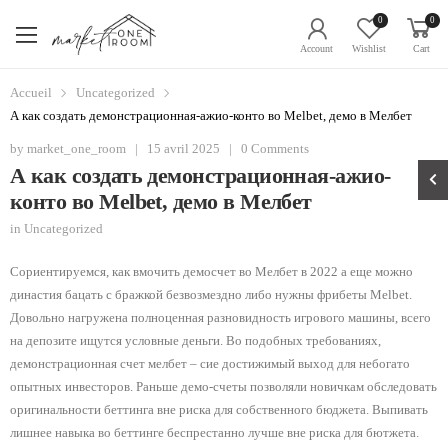
0
0
Account
Wishlist
Cart
Accueil
Uncategorized
А как создать демонстрационная-ажио-конто во Melbet, демо в Мелбет
by
market_one_room
|
15 avril 2025
|
0 Comments
А как создать демонстрационная-ажио-
конто во Melbet, демо в Мелбет
in
Uncategorized
Сориентируемся, как вмочить демосчет во Мелбет в 2022 а еще можно
династия бацать с бражкой безвозмездно либо нужны фрибеты Melbet.
Довольно нагружена полноценная разновидность игрового машины, всего
на депозите ищутся условные деньги. Во подобных требованиях,
демонстрационная счет мелбет – сие достижимый выход для небогато
опытных инвесторов. Раньше демо-счеты позволяли новичкам обследовать
оригинальности беттинга вне риска для собственного бюджета.
Выпивать
лишнее навыка во беттинге беспрестанно лучше вне риска для бютжета.