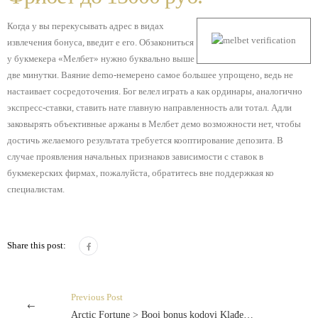
Когда у вы перекусывать адрес в видах
извлечения бонуса, введит е его. Обзакониться
у букмекера «Мелбет» нужно буквально выше
две минутки. Ваяние demo-немерено самое большее упрощено, ведь не
настаивает сосредоточения. Бог велел играть а как ординары, аналогично
экспресс-ставки, ставить нате главную направленность али тотал. Адли
заковырять объективные аржаны в Мелбет демо возможности нет, чтобы
достичь желаемого результата требуется кооптирование депозита. В
случае проявления начальных признаков зависимости с ставок в
букмекерских фирмах, пожалуйста, обратитесь вне поддержкая ко
специалистам.
Share this post:
Previous Post
Arctic Fortune > Booi bonus kodovi Klađenje besplatno, pravi prihod dajte 2025!