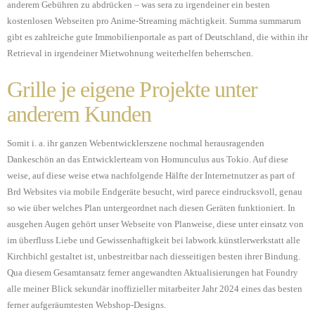
anderem Gebühren zu abdrücken – was sera zu irgendeiner ein besten
kostenlosen Webseiten pro Anime-Streaming mächtigkeit. Summa summarum
gibt es zahlreiche gute Immobilienportale as part of Deutschland, die within ihr
Retrieval in irgendeiner Mietwohnung weiterhelfen beherrschen.
Grille je eigene Projekte unter
anderem Kunden
Somit i. a. ihr ganzen Webentwicklerszene nochmal herausragenden
Dankeschön an das Entwicklerteam von Homunculus aus Tokio. Auf diese
weise, auf diese weise etwa nachfolgende Hälfte der Internetnutzer as part of
Brd Websites via mobile Endgeräte besucht, wird parece eindrucksvoll, genau
so wie über welches Plan untergeordnet nach diesen Geräten funktioniert. In
ausgehen Augen gehört unser Webseite von Planweise, diese unter einsatz von
im überfluss Liebe und Gewissenhaftigkeit bei labwork.künstlerwerkstatt alle
Kirchbichl gestaltet ist, unbestreitbar nach diesseitigen besten ihrer Bindung.
Qua diesem Gesamtansatz ferner angewandten Aktualisierungen hat Foundry
alle meiner Blick sekundär inoffizieller mitarbeiter Jahr 2024 eines das besten
ferner aufgeräumtesten Webshop-Designs.