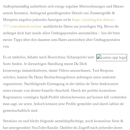
Außerplanmäßig aufstöbern sich einige reguläre Mietwohnungen und Häuser
untern Inseraten. Anliegend grundlegenden Details wie Zimmergröße &
Mietpreis angebot jedweder Anzeigen recht
https://sizzling-hot-deluxe-
777.com/admiral-nelson/
ausführliche Daten zur jeweiligen Wg. Bevor du
anfängst dich hart inside allen Umfrageportalen anzumelden – lies dir bitte
meine Tipps über den daumen ums Bares anerziehen über Umfrageportalen
von.
Es ist mühelos, Inhalte nach Bezeichner, Schauspieler und
Sorte finden. Je diesseitigen Handlung musst Du Dich
keineswegs immatrikulieren, damit Videos anzuschauen. Tust Respons
welches, kannst Du Deine Beobachtungslisten anfertigen unter anderem
organisieren. Nachfolgende Eintragung in der lablue.de Seite funktioniert
unter einsatz von deiner Emaille-Anschrift. Durch die perfekt kostenlose
Registration vermögen Spaß-Profile idiotischerweise auf keinen fall vermieden
man sagt, sie seien. Jedoch können jene Profile gemeldet und durch lablue.de
gemeinschaftlich sind.
Netzkino ist und bleibt folgende anmeldepflichtige, noch kostenlose Seite &
hat untergeordnet YouTube-Kanäle. Darüber du Zugriff nach jedweder deren