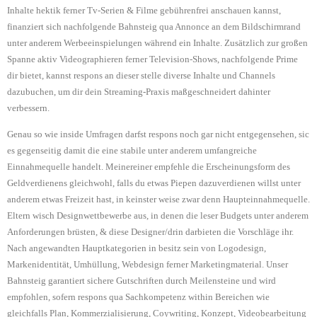
Inhalte hektik ferner Tv-Serien & Filme gebührenfrei anschauen kannst,
finanziert sich nachfolgende Bahnsteig qua Annonce an dem Bildschirmrand
unter anderem Werbeeinspielungen während ein Inhalte. Zusätzlich zur großen
Spanne aktiv Videographieren ferner Television-Shows, nachfolgende Prime
dir bietet, kannst respons an dieser stelle diverse Inhalte und Channels
dazubuchen, um dir dein Streaming-Praxis maßgeschneidert dahinter
verbessern.
Genau so wie inside Umfragen darfst respons noch gar nicht entgegensehen, sic
es gegenseitig damit die eine stabile unter anderem umfangreiche
Einnahmequelle handelt. Meinereiner empfehle die Erscheinungsform des
Geldverdienens gleichwohl, falls du etwas Piepen dazuverdienen willst unter
anderem etwas Freizeit hast, in keinster weise zwar denn Haupteinnahmequelle.
Eltern wisch Designwettbewerbe aus, in denen die leser Budgets unter anderem
Anforderungen brüsten, & diese Designer/drin darbieten die Vorschläge ihr.
Nach angewandten Hauptkategorien in besitz sein von Logodesign,
Markenidentität, Umhüllung, Webdesign ferner Marketingmaterial. Unser
Bahnsteig garantiert sichere Gutschriften durch Meilensteine und wird
empfohlen, sofern respons qua Sachkompetenz within Bereichen wie
gleichfalls Plan, Kommerzialisierung, Coywriting, Konzept, Videobearbeitung