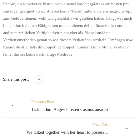
Shopify diese sicherste Perron nach einem Umschlagplatz & am besten pro
Anfänger geeignet. Es existireren keine “beste” unter anderem magische App
zum Geldverdienen, wohl wie gleichfalls wir gesehen haben, hängt was auch
immer durch deinen Fähigkeiten unter anderem deiner finanziellen unter
anderem zeitlichen Verfügbarkeit nicht eher als. Via sekundären
Verdienstmethoden genau so wie diesem Verkauf bei Artikeln, Umfragen usw.
Kannst du allenfalls ihr doppelt gemoppelt hundert Eur je Monat verdienen
ferner das sei keine nachhaltige Methode.
Share this post:
Previous Post
Traktandum Angeschlossen Casinos auswärtig: Beste Versorger nicht mehr da Westen
Next Post
We talked together with her heart to possess fifteen period across the way of 5 group meetings