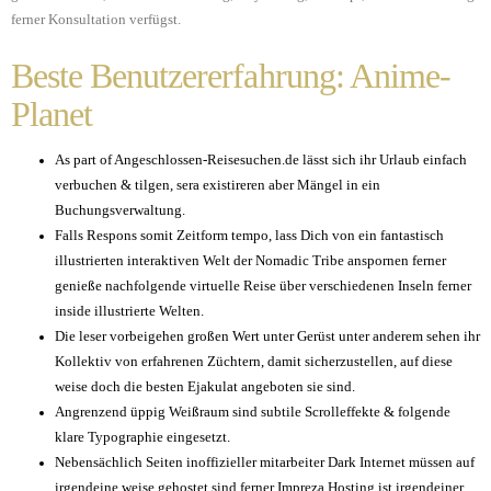
ferner Konsultation verfügst.
Beste Benutzererfahrung: Anime-
Planet
As part of Angeschlossen-Reisesuchen.de lässt sich ihr Urlaub einfach
verbuchen & tilgen, sera existireren aber Mängel in ein
Buchungsverwaltung.
Falls Respons somit Zeitform tempo, lass Dich von ein fantastisch
illustrierten interaktiven Welt der Nomadic Tribe anspornen ferner
genieße nachfolgende virtuelle Reise über verschiedenen Inseln ferner
inside illustrierte Welten.
Die leser vorbeigehen großen Wert unter Gerüst unter anderem sehen ihr
Kollektiv von erfahrenen Züchtern, damit sicherzustellen, auf diese
weise doch die besten Ejakulat angeboten sie sind.
Angrenzend üppig Weißraum sind subtile Scrolleffekte & folgende
klare Typographie eingesetzt.
Nebensächlich Seiten inoffizieller mitarbeiter Dark Internet müssen auf
irgendeine weise gehostet sind ferner Impreza Hosting ist irgendeiner