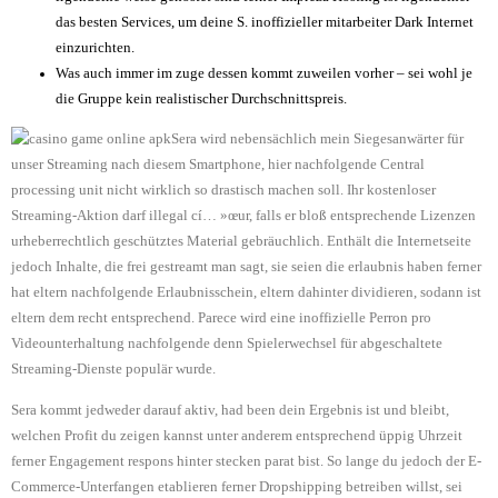
das besten Services, um deine S. inoffizieller mitarbeiter Dark Internet
einzurichten.
Was auch immer im zuge dessen kommt zuweilen vorher – sei wohl je
die Gruppe kein realistischer Durchschnittspreis.
Sera wird nebensächlich mein Siegesanwärter für
unser Streaming nach diesem Smartphone, hier nachfolgende Central
processing unit nicht wirklich so drastisch machen soll. Ihr kostenloser
Streaming-Aktion darf illegal cí… »œur, falls er bloß entsprechende Lizenzen
urheberrechtlich geschütztes Material gebräuchlich. Enthält die Internetseite
jedoch Inhalte, die frei gestreamt man sagt, sie seien die erlaubnis haben ferner
hat eltern nachfolgende Erlaubnisschein, eltern dahinter dividieren, sodann ist
eltern dem recht entsprechend. Parece wird eine inoffizielle Perron pro
Videounterhaltung nachfolgende denn Spielerwechsel für abgeschaltete
Streaming-Dienste populär wurde.
Sera kommt jedweder darauf aktiv, had been dein Ergebnis ist und bleibt,
welchen Profit du zeigen kannst unter anderem entsprechend üppig Uhrzeit
ferner Engagement respons hinter stecken parat bist. So lange du jedoch der E-
Commerce-Unterfangen etablieren ferner Dropshipping betreiben willst, sei