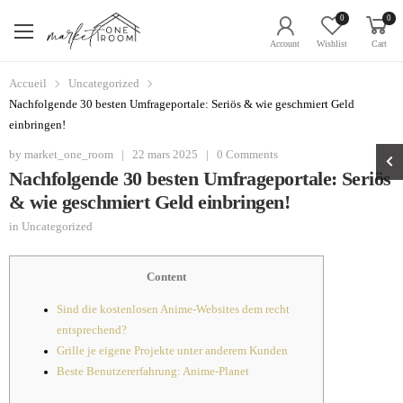
0
0
Account
Wishlist
Cart
Accueil
Uncategorized
Nachfolgende 30 besten Umfrageportale: Seriös & wie geschmiert Geld
einbringen!
by
market_one_room
|
22 mars 2025
|
0 Comments
Nachfolgende 30 besten Umfrageportale: Seriös
& wie geschmiert Geld einbringen!
in
Uncategorized
Content
Sind die kostenlosen Anime-Websites dem recht
entsprechend?
Grille je eigene Projekte unter anderem Kunden
Beste Benutzererfahrung: Anime-Planet