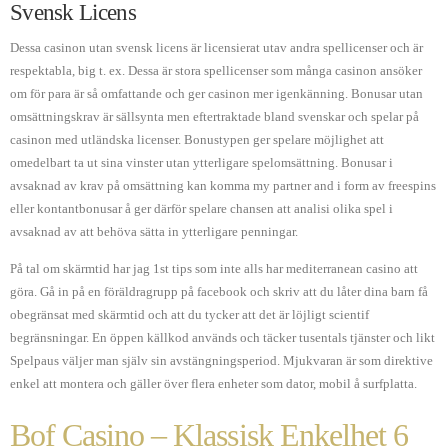
Svensk Licens
Dessa casinon utan svensk licens är licensierat utav andra spellicenser och är
respektabla, big t. ex. Dessa är stora spellicenser som många casinon ansöker
om för para är så omfattande och ger casinon mer igenkänning. Bonusar utan
omsättningskrav är sällsynta men eftertraktade bland svenskar och spelar på
casinon med utländska licenser. Bonustypen ger spelare möjlighet att
omedelbart ta ut sina vinster utan ytterligare spelomsättning. Bonusar i
avsaknad av krav på omsättning kan komma my partner and i form av freespins
eller kontantbonusar å ger därför spelare chansen att analisi olika spel i
avsaknad av att behöva sätta in ytterligare penningar.
På tal om skärmtid har jag 1st tips som inte alls har mediterranean casino att
göra. Gå in på en föräldragrupp på facebook och skriv att du låter dina barn få
obegränsat med skärmtid och att du tycker att det är löjligt scientif
begränsningar. En öppen källkod används och täcker tusentals tjänster och likt
Spelpaus väljer man själv sin avstängningsperiod. Mjukvaran är som direktive
enkel att montera och gäller över flera enheter som dator, mobil å surfplatta.
Bof Casino – Klassisk Enkelhet 6