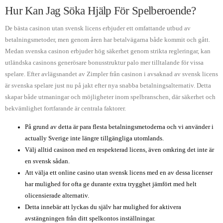
Hur Kan Jag Söka Hjälp För Spelberoende?
De bästa casinon utan svensk licens erbjuder ett omfattande utbud av
betalningsmetoder, men genom åren har betalvägarna både kommit och gått.
Medan svenska casinon erbjuder hög säkerhet genom strikta regleringar, kan
utländska casinons generösare bonusstruktur palo mer tilltalande för vissa
spelare. Efter avlägsnandet av Zimpler från casinon i avsaknad av svensk licens
är svenska spelare just nu på jakt efter nya snabba betalningsalternativ. Detta
skapar både utmaningar och möjligheter inom spelbranschen, där säkerhet och
bekvämlighet fortfarande är centrala faktorer.
På grund av detta är para flesta betalningsmetoderna och vi använder i
actually Sverige inte längre tillgängliga utomlands.
Välj alltid casinon med en respekterad licens, även omkring det inte är
en svensk sådan.
Att välja ett online casino utan svensk licens med en av dessa licenser
har mulighed for ofta ge durante extra trygghet jämfört med helt
olicensierade alternativ.
Detta innebär att lyckas du själv har mulighed for aktivera
avstängningen från ditt spelkontos inställningar.