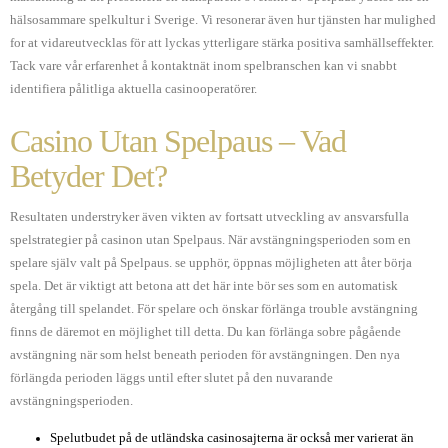
hälsosammare spelkultur i Sverige. Vi resonerar även hur tjänsten har mulighed
for at vidareutvecklas för att lyckas ytterligare stärka positiva samhällseffekter.
Tack vare vår erfarenhet å kontaktnät inom spelbranschen kan vi snabbt
identifiera pålitliga aktuella casinooperatörer.
Casino Utan Spelpaus – Vad
Betyder Det?
Resultaten understryker även vikten av fortsatt utveckling av ansvarsfulla
spelstrategier på casinon utan Spelpaus. När avstängningsperioden som en
spelare själv valt på Spelpaus. se upphör, öppnas möjligheten att åter börja
spela. Det är viktigt att betona att det här inte bör ses som en automatisk
återgång till spelandet. För spelare och önskar förlänga trouble avstängning
finns de däremot en möjlighet till detta. Du kan förlänga sobre pågående
avstängning när som helst beneath perioden för avstängningen. Den nya
förlängda perioden läggs until efter slutet på den nuvarande
avstängningsperioden.
Spelutbudet på de utländska casinosajterna är också mer varierat än