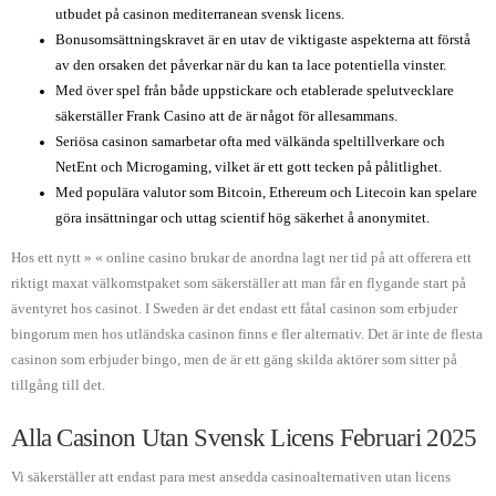
utbudet på casinon mediterranean svensk licens.
Bonusomsättningskravet är en utav de viktigaste aspekterna att förstå
av den orsaken det påverkar när du kan ta lace potentiella vinster.
Med över spel från både uppstickare och etablerade spelutvecklare
säkerställer Frank Casino att de är något för allesammans.
Seriösa casinon samarbetar ofta med välkända speltillverkare och
NetEnt och Microgaming, vilket är ett gott tecken på pålitlighet.
Med populära valutor som Bitcoin, Ethereum och Litecoin kan spelare
göra insättningar och uttag scientif hög säkerhet å anonymitet.
Hos ett nytt » « online casino brukar de anordna lagt ner tid på att offerera ett
riktigt maxat välkomstpaket som säkerställer att man får en flygande start på
äventyret hos casinot. I Sweden är det endast ett fåtal casinon som erbjuder
bingorum men hos utländska casinon finns e fler alternativ. Det är inte de flesta
casinon som erbjuder bingo, men de är ett gäng skilda aktörer som sitter på
tillgång till det.
Alla Casinon Utan Svensk Licens Februari 2025
Vi säkerställer att endast para mest ansedda casinoalternativen utan licens