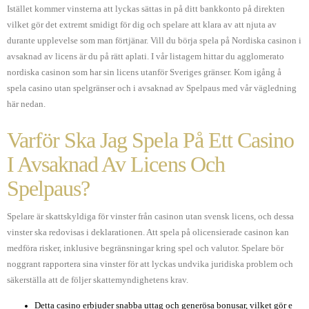
Istället kommer vinsterna att lyckas sättas in på ditt bankkonto på direkten
vilket gör det extremt smidigt för dig och spelare att klara av att njuta av
durante upplevelse som man förtjänar. Vill du börja spela på Nordiska casinon i
avsaknad av licens är du på rätt aplati. I vår listagem hittar du agglomerato
nordiska casinon som har sin licens utanför Sveriges gränser. Kom igång å
spela casino utan spelgränser och i avsaknad av Spelpaus med vår vägledning
här nedan.
Varför Ska Jag Spela På Ett Casino
I Avsaknad Av Licens Och
Spelpaus?
Spelare är skattskyldiga för vinster från casinon utan svensk licens, och dessa
vinster ska redovisas i deklarationen. Att spela på olicensierade casinon kan
medföra risker, inklusive begränsningar kring spel och valutor. Spelare bör
noggrant rapportera sina vinster för att lyckas undvika juridiska problem och
säkerställa att de följer skattemyndighetens krav.
Detta casino erbjuder snabba uttag och generösa bonusar, vilket gör e