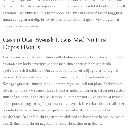
och ser until att de är en trygg spelmiljö där spelaren har total kontroll över sitt
spelande. Det finns 100-tals nätcasinon utan svensk licens så läs på noggrant
innan du registrerar dig. Ett av de mest attraktiva inslagen i VIP-program är
cashback-erbjudanden.
Casino Utan Svensk Licens Med No First
Deposit Bonus
Här kommer vi att lyckas utforska allt i behöver veta omkring dessa populära
casinon som lockar sveriges spelare med sina generösa bonusar, breda
spelutbud och flexibilitet. Om du letar runt efter ett möjligheter för dig till
svenska licensierade casinon – eller bara är nyfiken på vad som finns utanför
Sveriges gränser – innehåller du kommit right up until rätt plats. Spelutbudet
på casinon utan » « svensk licens är omfattande och varierat, vilket gör att det
finns något för alla spelare, oavsett om du föredrar slots, live casino at redbet
eller sportsbetting. Att spela på casino utan svensk licens har blivit ett allt mer
populärt alternativ för sveriges spelare som söker större frihet och fler
möjligheter. Det är faktiskt ingen större skillnad att lyckas spela hos 1st casino
som är finskt, norskt elr något annat nordiskt casino utan licens.