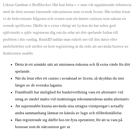
Liknar Gamban o BetBlocker. Här kan hitta » « man vår uppdaterade referencia
med de dem senaste lanserade nätcasinona utan svensk licens. Här nedan listar
vi de frekventaste frågorna och svaren som rör ämnet casinon som saknar en
svensk spellicens. Därför är e extra viktigt att lyckas du har sobre god
självinsikt o själv registrerar dig om du erfar att ditt spelande bidrar till
problem i din vardag. BankID laddar man enkelt ner till din dator eller
mobiltelefon och utefter en kort registrering är du redo att använda burrow av
funktionen snabbt.
Detta är ett utmärkt sätt att minimera riskerna och få extra värde för ditt
spelande.
När du letar efter ett casino i avsaknad av licens, så skyddas du inte
längre av de svenska lagarna.
Framförallt har mulighed for banköverföring vara ett alternativ vid
uttag av medel males vid insättningar rekommenderas andra alternativ.
Att supersnabbt kunna använda sina uttagna vinstpengar i actually
andra sammanhang lämnar en känsla av lugn och tillfredsställelse.
Han registrerade sig därför hos tre-fyra operatörer, för att ta vara på
bonusar som de nätcasinon gav ut.