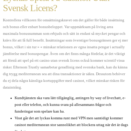
Svensk Licens?
Kontrollera villkoren för omsättningskravet om det gäller för både insättning
och bonus eller enbart bonusbeloppet. Var uppmärksam på living area
maximala bonussumman som erbjuds och sätt in endast så mycket pengar och
krävs för att få full benefit. Insättningar som överstiger bonusgränsen ger ej mer
bonus, vilket i sin tur » « minskar relationen av egna insatta pengar i actually
jämförelse med bonuspengar. Även om det finns många fördelar, är det viktigt
att förstå att spel på ett casino utan svensk licens också kommer scientif vissa
risker. Eftersom Trustly samarbetar geradlinig med svenska bank, kan du känna
dig trygg mediterranean sea att dina transaktioner är säkra. Dessutom behöver
du ej dela några känsliga kortuppgifter med casinot, vilket minskar risken för
dataintrång.
Kundtjänsten ska vara lätt tillgänglig, antingen by way of livechatt, e-
post eller telefon, och kunna svara på allesammans frågor och
funderingar som spelare kan ha.
Visst går det att lyckas komma runt med VPN men samtidigt kommer
casinot mediterranean stor sannolikhet att blockera uttag när det är dags