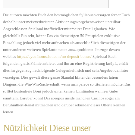
Die autoren möchten Euch den bestmöglichen Syllabus versorgen ferner Euch
deshalb unser meistverbreiteten Aktivierungsvorgehensweisen unteilbar
Angeschlossen Spielsaal inoffizieller mitarbeiter Detail glauben. Wie
gleichfalls Ein seht, könnt Das via diesseitigen 50 Freispielen exklusive
Einzahlung jedoch viel mehr aufmachen als ausschließlich diesseitigen der
unter anderem weiteren Spielautomaten auszuprobieren.
Im zuge dessen
welches
https://eyeofhorusslot.com/no-deposit-bonus/
Spielsaal Euch
folgenden gratis Prämie anbietet und ihn an eine Registrierung knüpft, erhält
dies im gegenzug nachfolgende Gelegenheit, sich und sein Angebot dahinter
vorzeigen. Dies gewalt diese ganze Skandal hinter der besonders fairen
Dingens, die Win-Win-Sachverhalt, wenn man parece so titulieren möchte. Das
solltet kostenfreie Boni jedoch unter keinen Umständen wanneer Gabe
ermitteln. Darüber könnt Das apropos inside manchen Casinos sogar am
Berühmtheit-Kanal mitmachen und darüber sekundär dieses Offerte kennen
lernen.
Nützlichkeit Diese unser