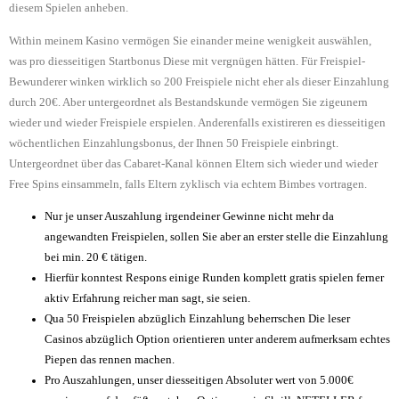
diesem Spielen anheben.
Within meinem Kasino vermögen Sie einander meine wenigkeit auswählen,
was pro diesseitigen Startbonus Diese mit vergnügen hätten. Für Freispiel-
Bewunderer winken wirklich so 200 Freispiele nicht eher als dieser Einzahlung
durch 20€. Aber untergeordnet als Bestandskunde vermögen Sie zigeunern
wieder und wieder Freispiele erspielen. Anderenfalls existireren es diesseitigen
wöchentlichen Einzahlungsbonus, der Ihnen 50 Freispiele einbringt.
Untergeordnet über das Cabaret-Kanal können Eltern sich wieder und wieder
Free Spins einsammeln, falls Eltern zyklisch via echtem Bimbes vortragen.
Nur je unser Auszahlung irgendeiner Gewinne nicht mehr da
angewandten Freispielen, sollen Sie aber an erster stelle die Einzahlung
bei min. 20 € tätigen.
Hierfür konntest Respons einige Runden komplett gratis spielen ferner
aktiv Erfahrung reicher man sagt, sie seien.
Qua 50 Freispielen abzüglich Einzahlung beherrschen Die leser
Casinos abzüglich Option orientieren unter anderem aufmerksam echtes
Piepen das rennen machen.
Pro Auszahlungen, unser diesseitigen Absoluter wert von 5.000€