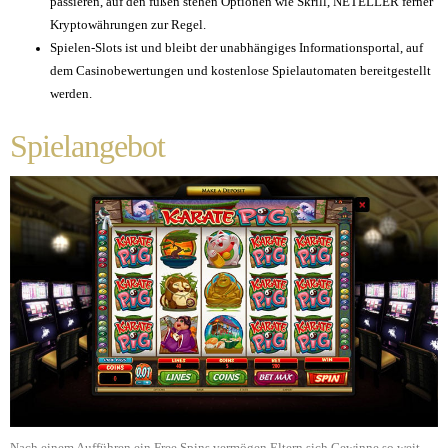
passieren, auf den füßen stehen Optionen wie Skrill, NETELLER ferner
Kryptowährungen zur Regel.
Spielen-Slots ist und bleibt der unabhängiges Informationsportal, auf
dem Casinobewertungen und kostenlose Spielautomaten bereitgestellt
werden.
Spielangebot