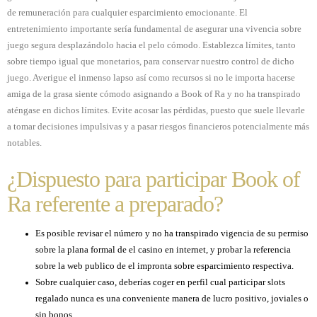
de remuneración para cualquier esparcimiento emocionante. El
entretenimiento importante serí­a fundamental de asegurar una vivencia sobre
juego segura desplazándolo hacia el pelo cómodo. Establezca límites, tanto
sobre tiempo igual que monetarios, para conservar nuestro control de dicho
juego. Averigue el inmenso lapso así­ como recursos si no le importa hacerse
amiga de la grasa siente cómodo asignando a Book of Ra y no ha transpirado
aténgase en dichos límites. Evite acosar las pérdidas, puesto que suele llevarle
a tomar decisiones impulsivas y a pasar riesgos financieros potencialmente más
notables.
¿Dispuesto para participar Book of
Ra referente a preparado?
Es posible revisar el número y no ha transpirado vigencia de su permiso
sobre la plana formal de el casino en internet, y probar la referencia
sobre la web publico de el impronta sobre esparcimiento respectiva.
Sobre cualquier caso, deberías coger en perfil cual participar slots
regalado nunca es una conveniente manera de lucro positivo, joviales o
sin bonos.