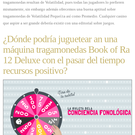
tragamonedas resultan de Volatilidad, pues todas las jugadores lo prefieren
mismamente, sin embargo además ofrecemos una buena aptitud sobre
tragamonedas de Volatilidad Pequeí±a así­ como Promedio. Cualquier casino
que aspire a ser grande debería existir con una editorial sobre juegos.
¿Dónde podría juguetear an una
máquina tragamonedas Book of Ra
12 Deluxe con el pasar del tiempo
recursos positivo?