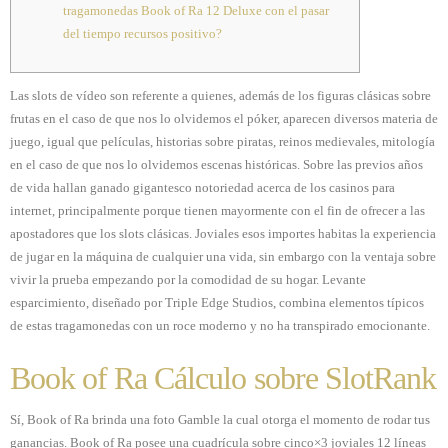
tragamonedas Book of Ra 12 Deluxe con el pasar
del tiempo recursos positivo?
Las slots de vídeo son referente a quienes, además de los figuras clásicas sobre
frutas en el caso de que nos lo olvidemos el póker, aparecen diversos materia de
juego, igual que películas, historias sobre piratas, reinos medievales, mitología
en el caso de que nos lo olvidemos escenas históricas.
Sobre las previos años
de vida hallan ganado gigantesco notoriedad acerca de los casinos para
internet, principalmente porque tienen mayormente con el fin de ofrecer a las
apostadores que los slots clásicas. Joviales esos importes habitas la experiencia
de jugar en la máquina de cualquier una vida, sin embargo con la ventaja sobre
vivir la prueba empezando por la comodidad de su hogar. Levante
esparcimiento, diseñado por Triple Edge Studios, combina elementos típicos
de estas tragamonedas con un roce moderno y no ha transpirado emocionante.
Book of Ra Cálculo sobre SlotRank
Sí, Book of Ra brinda una foto Gamble la cual otorga el momento de rodar tus
ganancias. Book of Ra posee una cuadrícula sobre cinco×3 joviales 12 líneas