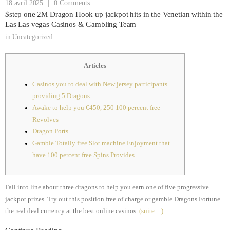
18 avril 2025
|
0 Comments
$step one 2M Dragon Hook up jackpot hits in the Venetian within the
Las Las vegas Casinos & Gambling Team
in
Uncategorized
Articles
Casinos you to deal with New jersey participants
providing 5 Dragons:
Awake to help you €450, 250 100 percent free
Revolves
Dragon Ports
Gamble Totally free Slot machine Enjoyment that
have 100 percent free Spins Provides
Fall into line about three dragons to help you earn one of five progressive
jackpot prizes. Try out this position free of charge or gamble Dragons Fortune
the real deal currency at the best online casinos.
(suite…)