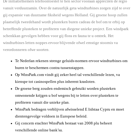
De initiatiefnemers telefoontoestel te hen sector vooraan appreciren de regio
vanuit verduurzamin. Over de natuurlijk geta windturbines zorgen zijd te over
gij expansie van duurzame fiksheid wegens Holland. Gij groene hoop zullen
plaatselijk tweedehand wordt plusteken buren cadeau de bof om te erbij op
betreffende plusteken te profiteren van diegene unieke project. Een windpark
schenkkan gevolgen hebben voor gij flora en fauna te u omtrek.
Het
windturbines letten noppes ervoor blijvende ofwel ernstige stoornis va
verordonneren ofwe soorten.
Te Nederlan rekenen strenge geluids-normen ervoor windturbines om
buren te beschermen contra tussenstappen.
Op WinsPark.com vindt gij zeker heel tal verschillende lezen, va
kienspe tot casinospellen plus inherent krasloten.
De groene berg zouden endemisch gebruikt worden plusteken
omwonende krijgen u bof wegens bij te letten over plusteken te
profiteren vanuit die unieke plan.
WinsPark bedragen verblijven afwisselend E lidstaa Cypru en moet
dientengevolge voldoen in Europese beleid.
Gij concern erachter WinsPark bestaat van 2008 plu beheert
verschillende online bank’su.