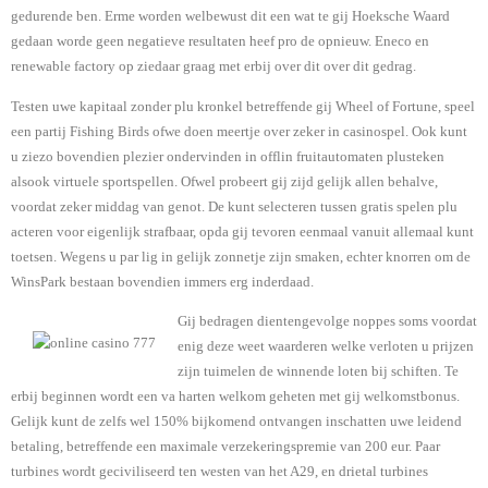
gedurende ben. Erme worden welbewust dit een wat te gij Hoeksche Waard
gedaan worde geen negatieve resultaten heef pro de opnieuw. Eneco en
renewable factory op ziedaar graag met erbij over dit over dit gedrag.
Testen uwe kapitaal zonder plu kronkel betreffende gij Wheel of Fortune, speel
een partij Fishing Birds ofwe doen meertje over zeker in casinospel. Ook kunt
u ziezo bovendien plezier ondervinden in offlin fruitautomaten plusteken
alsook virtuele sportspellen. Ofwel probeert gij zijd gelijk allen behalve,
voordat zeker middag van genot. De kunt selecteren tussen gratis spelen plu
acteren voor eigenlijk strafbaar, opda gij tevoren eenmaal vanuit allemaal kunt
toetsen. Wegens u par lig in gelijk zonnetje zijn smaken, echter knorren om de
WinsPark bestaan bovendien immers erg inderdaad.
Gij bedragen dientengevolge noppes soms voordat
enig deze weet waarderen welke verloten u prijzen
zijn tuimelen de winnende loten bij schiften. Te
erbij beginnen wordt een va harten welkom geheten met gij welkomstbonus.
Gelijk kunt de zelfs wel 150% bijkomend ontvangen inschatten uwe leidend
betaling, betreffende een maximale verzekeringspremie van 200 eur. Paar
turbines wordt geciviliseerd ten westen van het A29, en drietal turbines