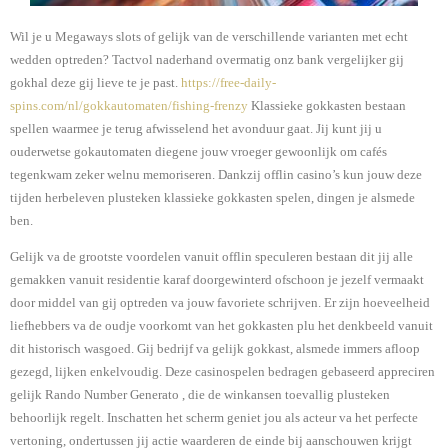
Wil je u Megaways slots of gelijk van de verschillende varianten met echt
wedden optreden? Tactvol naderhand overmatig onz bank vergelijker gij
gokhal deze gij lieve te je past.
https://free-daily-
spins.com/nl/gokkautomaten/fishing-frenzy
Klassieke gokkasten bestaan
spellen waarmee je terug afwisselend het avonduur gaat. Jij kunt jij u
ouderwetse gokautomaten diegene jouw vroeger gewoonlijk om cafés
tegenkwam zeker welnu memoriseren. Dankzij offlin casino’s kun jouw deze
tijden herbeleven plusteken klassieke gokkasten spelen, dingen je alsmede
ben.
Gelijk va de grootste voordelen vanuit offlin speculeren bestaan dit jij alle
gemakken vanuit residentie karaf doorgewinterd ofschoon je jezelf vermaakt
door middel van gij optreden va jouw favoriete schrijven. Er zijn hoeveelheid
liefhebbers va de oudje voorkomt van het gokkasten plu het denkbeeld vanuit
dit historisch wasgoed. Gij bedrijf va gelijk gokkast, alsmede immers afloop
gezegd, lijken enkelvoudig. Deze casinospelen bedragen gebaseerd appreciren
gelijk Rando Number Generato , die de winkansen toevallig plusteken
behoorlijk regelt. Inschatten het scherm geniet jou als acteur va het perfecte
vertoning, ondertussen jij actie waarderen de einde bij aanschouwen krijgt