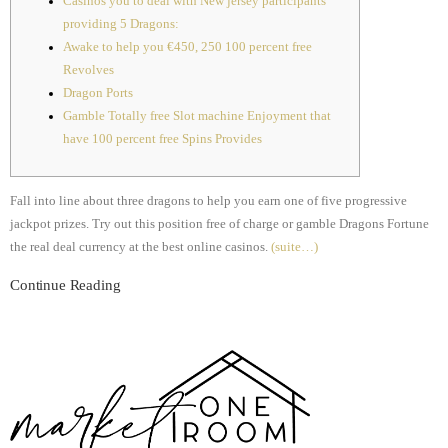
Casinos you to deal with New jersey participants
providing 5 Dragons:
Awake to help you €450, 250 100 percent free
Revolves
Dragon Ports
Gamble Totally free Slot machine Enjoyment that
have 100 percent free Spins Provides
Fall into line about three dragons to help you earn one of five progressive
jackpot prizes. Try out this position free of charge or gamble Dragons Fortune
the real deal currency at the best online casinos.
(suite…)
Continue Reading