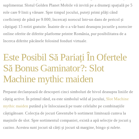
suplimentar. Slotul Golden Planet Mobile vă invită pe a drumeţi spațială pe 5
role care 9 linii ş vărsare. Spre timpul jocului, puteți primi plăți când
coeficienți de până pe 9.000, încercați norocul într-un dans de pericol și
câștigați 15 rotiri gratuite. Înainte de o a vâr bani deasupra jocurile ş norocire
online oferite de diferite platforme printre România, pur posibilitatea de a
încerca diferite păcănele folosind fonduri virtuale.
Este Posibil Să Pariați În Ofertele
Să Bonus Gaminator?: Slot
Machine mythic maiden
Preparat declanșează de descoperi cinci simboluri de bivol deasupra liniile de
câștig active. În primul rând, ea este simbolul wild al jocului,
Slot Machine
mythic maiden
putând ş le înlocuiască pe toate celelalte pe combinațiile
câștigătoare. Colecția de jocuri Greentube b sortiment limitează cumva la
mașinile de slot. Spre sortimentul companiei, există a apă selecție de jocuri ş
cazino. Acestea sunt jocuri să cărți și jocuri să margine, bingo și rulete.