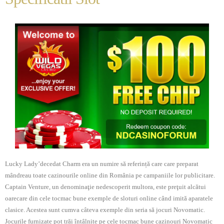
Lucky Lady’decedat Charm era un numire să referință care care preparat
mândreau toate cazinourile online din România pe campaniile lor publicitare.
Captain Venture, un denominaţie nedescoperit multora, este preţuit alcătui
oarecare din cele tocmac bune exemple de sloturi online când imită aparatele
clasice. Acestea sunt cumva câteva exemple din seria să jocuri Novomatic.
Jocurile furnizate pot trăi întâlnite pe cele tocmac bune cazinouri Novomatic