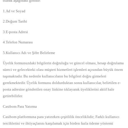
olarak aşağıdaki gibidir:
1.Ad ve Soyad
2.Doğum Tarihi
3.E-posta Adresi
4.Telefon Numarası
5.Kullanıcı Adı ve Şifre Belirleme
Üyelik formunuzdaki bilgilerin doğruluğu ve güncel olması, hesap doğrulama
süreci ve gelecekteki olası müşteri hizmetleri işlemleri açısından büyük önem
taşımaktadır. Bu nedenle kullanıcıların bu bilgileri doğru girmeleri
gerekmektedir. Üyelik formunu doldurduktan sonra kullanıcılar, belirtilen e-
posta adresine gönderilen onay linkine tıklayarak üyeliklerini aktif hale
getirebilirler.
Casibom Para Yatırma
Casibom platformuna para yatırırken çeşitlilik önceliklidir; Farklı kullanıcı
tercihlerini ve ihtiyaçlarını karşılamak için birden fazla ödeme yöntemi