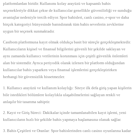
platformlardan biridir. Kullanımı kolay arayüzü ve kapsamlı bahis
seçenekleriyle dikkat çekse de kullanıcılar genellikle güvenilirliği ve sunduğu
avantajlar nedeniyle tercih ediyor. Spor bahisleri, canlı casino, e-spor ve daha
birçok kategoriyi bünyesinde barındırarak tüm bahis severlerin zevklerine
uygun bir seçenek sunmaktadır.
Casibom platformuna kayıt olmak oldukça basit bir süreçle gerçekleşmektedir.
Kullanıcıların kişisel ve finansal bilgilerini güvenli bir şekilde saklayan ve
aynı zamanda kullanıcı verilerinin korunması için çeşitli güvenlik önlemleri
alan bir sistemdir. Ayrıca periyodik olarak izlenen bir platform olduğundan
kullanıcılar bahis yaparken veya finansal işlemlerini gerçekleştirirken
herhangi bir güvensizlik hissetmezler.
1. Kullanıcı arayüzü ve kullanım kolaylığı: Siteye ilk defa giriş yapan kişilerin
bile istedikleri bölümlere kolaylıkla ulaşabilmelerini sağlayan renkli ve
anlaşılır bir tasarıma sahiptir.
2. Kayıt ve Giriş Süreci: Dakikalar içinde tamamlanabilen kayıt işlemi, yeni
kullanıcıların hızlı bir şekilde bahis yapmaya başlamasına olanak sağlar.
3. Bahis Çeşitleri ve Oranlar: Spor bahislerinden canlı casino oyunlarına kadar