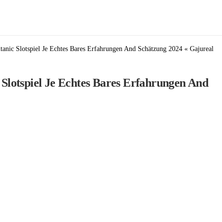
itanic Slotspiel Je Echtes Bares Erfahrungen And Schätzung 2024 « Gajureal
c Slotspiel Je Echtes Bares Erfahrungen And