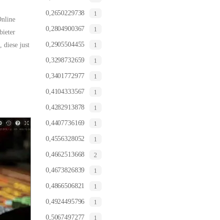
0,2650229738
1
Online
0,2804900367
1
bieter
0,2905504455
1
 diese just
0,3298732659
1
0,3401772977
1
0,4104333567
1
0,4282913878
1
0,4407736169
1
0,4556328052
1
0,4662513668
2
0,4673826839
1
0,4866506821
1
0,4924495796
1
0,5067497277
1