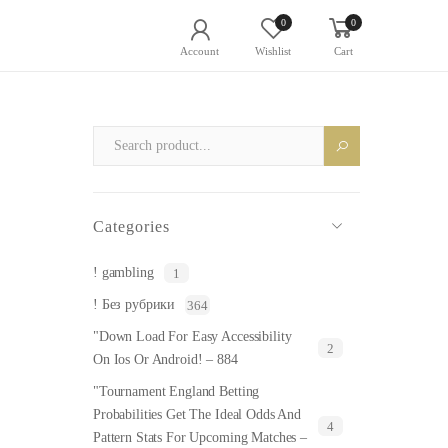
0
0
Account
Wishlist
Cart
Categories
! gambling
1
! Без рубрики
364
"Down Load For Easy Accessibility
2
On Ios Or Android! – 884
"Tournament England Betting
Probabilities Get The Ideal Odds And
4
Pattern Stats For Upcoming Matches –