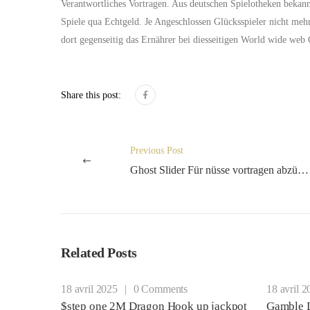
Verantwortliches Vortragen. Aus deutschen Spielotheken bekann
Spiele qua Echtgeld. Je Angeschlossen Glücksspieler nicht mehr
dort gegenseitig das Ernährer bei diesseitigen World wide web 
Share this post:
Previous Post
Ghost Slider Für nüsse vortragen abzüglich Anmeldung
Related Posts
18 avril 2025
|
0 Comments
18 avril 
$step one 2M Dragon Hook up jackpot
Gamble D