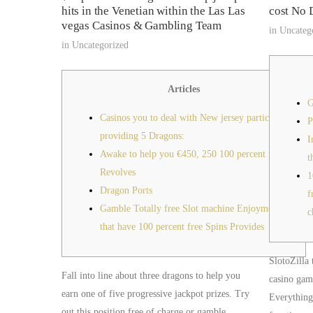
hits in the Venetian within the Las Las
cost No 
vegas Casinos & Gambling Team
in
Uncateg
in
Uncategorized
Articles
G
Casinos you to deal with New jersey participants
P
providing 5 Dragons:
I
Awake to help you €450, 250 100 percent free
t
Revolves
1
Dragon Ports
f
Gamble Totally free Slot machine Enjoyment
c
that have 100 percent free Spins Provides
SlotoZilla
Fall into line about three dragons to help you
casino gam
earn one of five progressive jackpot prizes. Try
Everything 
out this position free of charge or gamble