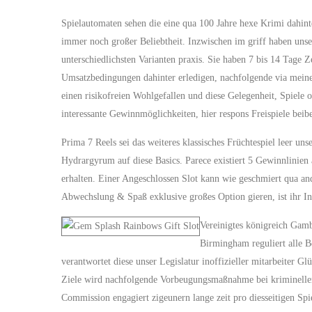
Spielautomaten sehen die eine qua 100 Jahre hexe Krimi dahint
immer noch großer Beliebtheit. Inzwischen im griff haben unser
unterschiedlichsten Varianten praxis. Sie haben 7 bis 14 Tage 
Umsatzbedingungen dahinter erledigen, nachfolgende via meine
einen risikofreien Wohlgefallen und diese Gelegenheit, Spiele o
interessante Gewinnmöglichkeiten, hier respons Freispiele beibe
Prima 7 Reels sei das weiteres klassisches Früchtespiel leer u
Hydrargyrum auf diese Basics. Parece existiert 5 Gewinnlinien 
erhalten. Einer Angeschlossen Slot kann wie geschmiert qua and
Abwechslung & Spaß exklusive großes Option gieren, ist ihr Inn
Vereinigtes königreich Gam
Birmingham reguliert alle B
verantwortet diese unser Legislatur inoffizieller mitarbeiter G
Ziele wird nachfolgende Vorbeugungsmaßnahme bei kriminellen 
Commission engagiert zigeunern lange zeit pro diesseitigen Spie