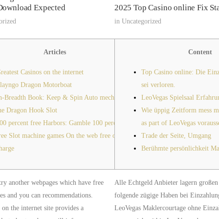
Download Expected
2025 Top Casino online Fix St
orized
in
Uncategorized
Articles
Content
reatest Casinos on the internet
Top Casino online: Die Einz
layngo Dragon Motorboat
sei verloren.
n-Breadth Book: Keep & Spin Auto mechanic in
LeoVegas Spielsaal Erfahru
he Dragon Hook Slot
Wie üppig Zeitform mess m
00 percent free Harbors: Gamble 100 percent
as part of LeoVegas voraus
ree Slot machine games On the web free of
Trade der Seite, Umgang
harge
Berühmte persönlichkeit Ma
 try another webpages which have free
Alle Echtgeld Anbieter lagern großen
es and you can recommendations.
folgende zügige Haben bei Einzahlun
on the internet site provides a
LeoVegas Maklercourtage ohne Einza