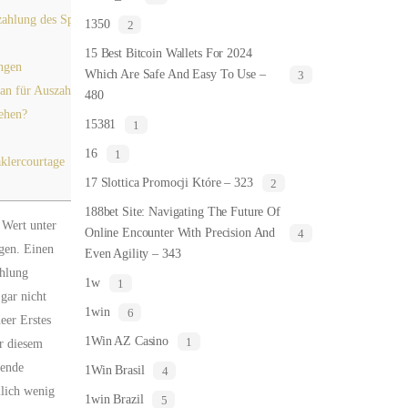
ahlung des Spielers
Better Frost Hockey Themed Harbors Of these
1350
2
M
Admirers Forgotten The times of year Step
15 Best Bitcoin Wallets For 2024
mo
ngen
Greatest Christmas time Styled Position Online
Which Are Safe And Easy To Use –
3
Sp
an für Auszahlungen
game For you to Try Inside the December
480
To
sehen?
Dragon Pursue Slot >On the web (Quickspin)
15381
1
Di
Slots the real deal Money
16
1
Te
klercourtage
This is Caesars Harbors!
So
17 Slottica Promocji Które – 323
2
Current Quickspin Slot Reviews
Sm
188bet Site: Navigating The Future Of
 Wert unter
Online Encounter With Precision And
4
gen. Einen
The brand new scholar athlete may see the fresh
Even Agility – 343
Diese beste
hlung
laws properly and also you could possibly get
1w
1
folgende Ab
gar nicht
get a effective honor from it. The new designers
1win
6
werden, dam
eer Erstes
to the slot machine game tends to make a great
Anliegend e
1Win AZ Casino
1
r diesem
deal from tests in this game to make it unique
Datenschutz
rende
therefore usually enjoyable. The new slot
1Win Brasil
4
nachfolgend
mlich wenig
machine game offers a modern-day jackpot you
1win Brazil
5