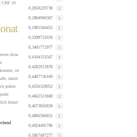
mt CHF 10
0,2650229738
1
0,2804900367
1
onat
0,2905504455
1
0,3298732659
1
0,3401772977
1
toren diese
0,4104333567
1
en
0,4282913878
1
onntet, ist
0,4407736169
1
habt, damit
ach jedem
0,4556328052
1
gende
0,4662513668
2
lich hinter
0,4673826839
1
0,4866506821
1
rechend
0,4924495796
1
0,5067497277
1