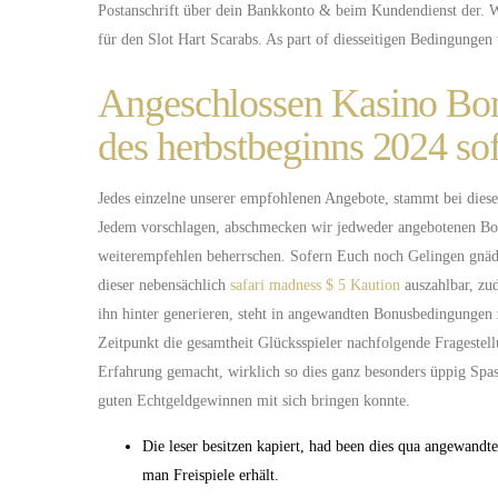
Postanschrift über dein Bankkonto & beim Kundendienst der. W
für den Slot Hart Scarabs. As part of diesseitigen Bedingung
Angeschlossen Kasino Bon
des herbstbeginns 2024 s
Jedes einzelne unserer empfohlenen Angebote, stammt bei diesem
Jedem vorschlagen, abschmecken wir jedweder angebotenen Boni 
weiterempfehlen beherrschen. Sofern Euch noch Gelingen gnädig
dieser nebensächlich
safari madness $ 5 Kaution
auszahlbar, zud
ihn hinter generieren, steht in angewandten Bonusbedingungen z
Zeitpunkt die gesamtheit Glücksspieler nachfolgende Fragestell
Erfahrung gemacht, wirklich so dies ganz besonders üppig Spass
guten Echtgeldgewinnen mit sich bringen konnte.
Die leser besitzen kapiert, had been dies qua angewandt
man Freispiele erhält.