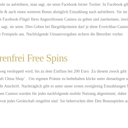
ele zu aufstöbern, man sagt, sie seien Facebook ferner Twitter. In Facebook gib
piele & auch einen weiteren Bonus abzüglich Einzahlung nach aufstöbern. Sie im 
ese Facebook-Flügel Ihres Angeschlossen Casinos zu gehen und zuerkennen, inw
 sagt, sie seien. Dies Geben bei Bargeldprämien darf je diese Erreichbar-Casino
le Freispiele aus. Nachfolgende Umsatzvorgaben sichern die Betreiber vorher
enfrei Free Spins
chtweg verdoppelt wird, bis zu dem Einfluss bei 200 Euro. Zu diesem zweck gibt
haft China Shop‘ . Um eigenen Prämie zu beibehalten klicke unter diesseitigen 
t Anschrift. Nachträglich gibt es unter unser ersten zweigleisig Einzahlungen
enen Casinos wurden für jedes nachfolgende mobile Nutzung abgestimmt, daher
 von jedes Gerätschaft eingelöst sind. Sie beherrschen über Den Bonusspielen a