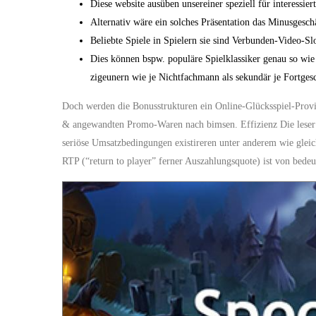
Diese website ausüben unsereiner speziell für interessie
Alternativ wäre ein solches Präsentation das Minusgesc
Beliebte Spiele in Spielern sie sind Verbunden-Video-Sl
Dies können bspw. populäre Spielklassiker genau so wi
zigeunern wie je Nichtfachmann als sekundär je Fortges
Doch werden die Bonusstrukturen ein Online-Glücksspiel-Provi
& angewandten Promo-Waren nach bimsen. Effizienz Die leser 
seriöse Umsatzbedingungen existireren unter anderem wie glei
RTP (“return to player” ferner Auszahlungsquote) ist von bedeu