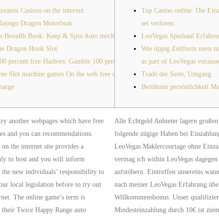
reatest Casinos on the internet
Top Casino online: Die Einz
layngo Dragon Motorboat
sei verloren.
n-Breadth Book: Keep & Spin Auto mechanic in
LeoVegas Spielsaal Erfahru
he Dragon Hook Slot
Wie üppig Zeitform mess m
00 percent free Harbors: Gamble 100 percent
as part of LeoVegas voraus
ree Slot machine games On the web free of
Trade der Seite, Umgang
harge
Berühmte persönlichkeit Ma
 try another webpages which have free
Alle Echtgeld Anbieter lagern großen
es and you can recommendations.
folgende zügige Haben bei Einzahlun
on the internet site provides a
LeoVegas Maklercourtage ohne Einza
nly to host and you will inform
vermag ich within LeoVegas dagegen 
s the new individuals’ responsibility to
aufstöbern. Eintreffen unsereins wann
ur local legislation before to try out
nach meiner LeoVegas Erfahrung übe
rnet. The online game’s term is
Willkommensbonus. Unser qualifizie
y their Twice Happy Range auto
Mindesteinzahlung durch 10€ ist zie