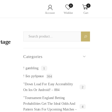
0
0
Account
Wishlist
Cart
rtage
Categories
! gambling
1
! Без рубрики
364
"Down Load For Easy Accessibility
2
On Ios Or Android! – 884
"Tournament England Betting
Probabilities Get The Ideal Odds And
4
Pattern Stats For Upcoming Matches –