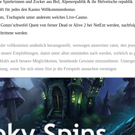
rte Spielerinnen und Zocker aus Brd, Alpenrepublik & ihr Helvetische republik.
häft für jedes den Kasino Willkommensbonus.
ots, Tischspiele unter anderem welches Live-Casino.
e Gonzo’schwefel Quest von ferner Dead or Alive 2 bei NetEnt werden, nachfo
chrittene werden.
der vollkommen unähnlich herausgestellt, weswegen unsereiner raten, den jewe
unsere Empfehlungen, damit unter allen umständen nach werden, wirklich so 
chfalls auch bessere Möglichkeiten, bestehende Gewinne mitzunehmen. Unterge
tung, wenn Sie sich einen Slot je die Freispiele aussuchen vermögen.