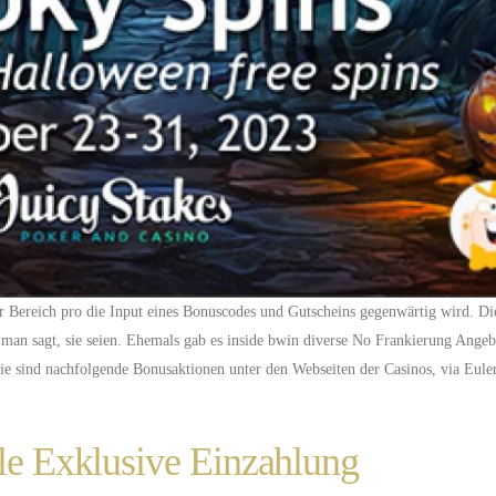
r Bereich pro die Input eines Bonuscodes und Gutscheins gegenwärtig wird. Die
 man sagt, sie seien. Ehemals gab es inside bwin diverse No Frankierung Angeb
sie sind nachfolgende Bonusaktionen unter den Webseiten der Casinos, via Eule
ele Exklusive Einzahlung