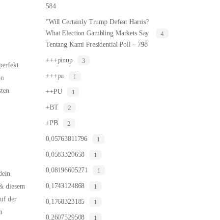
584
"Will Certainly Trump Defeat Harris?
What Election Gambling Markets Say
4
Tentang Kami Presidential Poll – 798
+++pinup
3
perfekt
+++pu
1
on
sten
++PU
1
+BT
2
+PB
2
0,05763811796
1
0,0583320658
1
0,08196605271
1
dein
0,1743124868
1
 & diesem
uf der
0,1768323185
1
n
0,2607529508
1