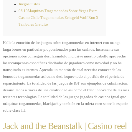
Juegos justos
06.10Maquinas Tragamonedas Sobre Vegas Extra
Casino Chile Tragamonedas Echtgeld Wolf Run 5
Tambores Gratuito
Halle la emoción de los juegos sobre tragamonedas en internet con manga
larga bonos en particular proporcionados para las casinos. Incremente sus
opciones sobre conseguir desplazándolo inclusive nuestro cabello aproveche
las recompensas específicas diseñadas de jugadores como novedad y no ha
transpirado existentes. Aprenda un montón de cual necesita conocer de las
bonos de tragamonedas así­ como desbloquee todo el posible de el pericia de
esparcimiento.
La totalidad de las juegos de IGT son ejemplos de culminación,
desarrollados a través de una creatividad así­ como el trato innovador de las más
recientes tecnologías. La totalidad de las juegos jugados de casinos igual que
máquinas tragamonedas, blackjack y también en la ruleta caen sobre la especie
sobre clase III.
Jack and the Beanstalk | Casino reel