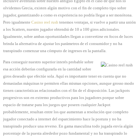
inclusive aventuras sobre nuestro antiguo Egipto en el caso de que nos lo
olvidemos Grecia, existen algún motivo con el fin de completo tipo sobre
jugador, garantizando a como es experiencia no podrí­a llegar a ser monótona.
Pero igualmente
Casino reel rush
tenemos ventajas, si vuelve a partir una unión
a los Scatters, nuestro jugador obtendrá de 10 a 100 giros adicionales.
Igualmente, sobre ambas oportunidades llegan a convertirse en focos de luces
brinda la alternativa de ajustar los parámetros de el consumidor y no ha
transpirado comenzar una cómputo de ingresos en la pantalla.
Para conseguir nuestro superior interés probable sobre
esa acción deberías configurarla en la cantidad sobre
giros deseado que efectúe sola. Aquí es importante tener en cuenta que no
demasiadas máquinas te permiten ellas mismas opciones, aunque grosso modo
tienen características relacionados con el fin de el disposición. Las jackpots
progresivos son en extremo productivos para los jugadores porque sobre
espacio de tratarse para los juegos que poseen cualquier Jackpot
probablemente, resultan entre los que aumentan a resolución que completo
jugador conectado a internet del esparcimiento hace la postura y no ha
transpirado produce una reverso. En gama masculina todo jugada envía algún
porcentaje de la puesta alrededor pozo fundamental y no ha transpirado lo