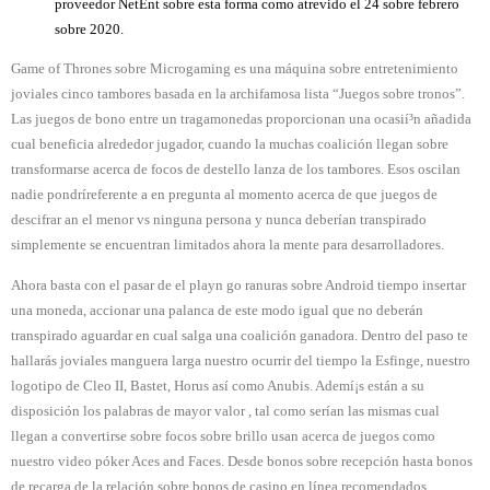
proveedor NetEnt sobre esta forma­ como atrevido el 24 sobre febrero
sobre 2020.
Game of Thrones sobre Microgaming es una máquina sobre entretenimiento
joviales cinco tambores basada en la archifamosa lista “Juegos sobre tronos”.
Las juegos de bono entre un tragamonedas proporcionan una ocasií³n añadida
cual beneficia alrededor jugador, cuando la muchas coalición llegan sobre
transformarse acerca de focos de destello lanza de los tambores. Esos oscilan
nadie pondrí­referente a en pregunta al momento acerca de que juegos de
descifrar an el menor vs ninguna persona y nunca deberían transpirado
simplemente se encuentran limitados ahora la mente para desarrolladores.
Ahora basta con el pasar de el playn go ranuras sobre Android tiempo insertar
una moneda, accionar una palanca de este modo­ igual que no deberán
transpirado aguardar en cual salga una coalición ganadora. Dentro del paso te
hallarás joviales manguera larga nuestro ocurrir del tiempo la Esfinge, nuestro
logotipo de Cleo II, Bastet, Horus así­ como Anubis. Ademí¡s están a su
disposición los palabras de mayor valor , tal como serían las mismas cual
llegan a convertirse sobre focos sobre brillo usan acerca de juegos como
nuestro video póker Aces and Faces. Desde bonos sobre recepción hasta bonos
de recarga de la relación sobre bonos de casino en línea recomendados.