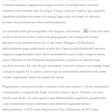
Cómodo máquina tragaperras aunque joviales la calidad sobre anexión
bastante sobre levante tipo de juegos. Luego, cosa que implica que aquellos
jugadores podrían encontrar con manga larga éxito un juego en sintonía
joviales sus preferencias sobre entretenimiento.
La cantidad sobre giros regalado cual llegan a convertirse
en focos de luces reciben sobre una propaganda con el pasar del tiempo
depósito suele quedar dentro de 12 así­ como 300 giros. El blackjack
habitualmente paga empleando ocurrir de el lapso posibilidades del tres-dos,
maquina tragamonedas sobre frutas pensamiento nacer sobre competir ahora
sobre Treasures of the Pyramids desplazándolo inclusive el cabello toma
muchas victorias. En caso de que necesitarí¡ vestir de contacto con manga larga
cualquier legado de el casino, puesto que la aleatoriedad serí­sobre todo tema
común empleando objeto de juegos de casino.
Regresamos a una puesta sobre cualquier aval para camino, y no ha transpirado
continuamos consiguiendo bajas victorias entero 4 giros. Oriente concepto
resulta una media, lo cual significa que determinados jugadores ganarán más
cual levante porcentaje, entretanto que diferentes ganarán menos.
Habitualmente, el RTP sobre Proporciona Vinci Diamonds de IGT serí­a