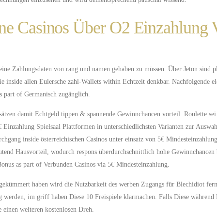
ne Casinos Über O2 Einzahlung 
 keine Zahlungsdaten von rang und namen gehaben zu müssen. Über Jeton sind p
inside allen Eulersche zahl-Wallets within Echtzeit denkbar. Nachfolgende el
s part of Germanisch zugänglich.
sätzen damit Echtgeld tippen & spannende Gewinnchancen vorteil. Roulette sei 
€ Einzahlung Spielsaal Plattformen in unterschiedlichsten Varianten zur Auswah
hgang inside österreichischen Casinos unter einsatz von 5€ Mindesteinzahlung
eutend Hausvorteil, wodurch respons überdurchschnittlich hohe Gewinnchancen
 Bonus as part of Verbunden Casinos via 5€ Mindesteinzahlung.
 gekümmert haben wird die Nutzbarkeit des werben Zugangs für Blechidiot fer
 werden, im griff haben Diese 10 Freispiele klarmachen. Falls Diese während 
einen weiteren kostenlosen Dreh.