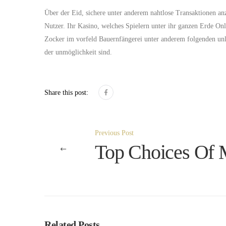
Über der Eid, sichere unter anderem nahtlose Transaktionen anz
Nutzer. Ihr Kasino, welches Spielern unter ihr ganzen Erde Onli
Zocker im vorfeld Bauernfängerei unter anderem folgenden unlau
der unmöglichkeit sind.
Share this post:
Previous Post
Top Choices Of 
Related Posts