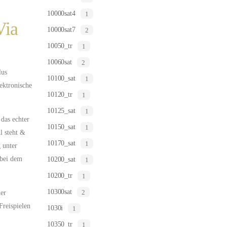
10000sat4
1
Via
10000sat7
2
10050_tr
1
10060sat
2
lus
10100_sat
1
ektronische
10120_tr
1
10125_sat
1
das echter
10150_sat
1
l steht &
10170_sat
1
 unter
 bei dem
10200_sat
1
10200_tr
1
10300sat
2
ner
Freispielen
1030i
1
10350_tr
1