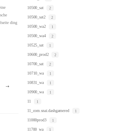
eine
10500_sat
2
tsche
10500_sat2
2
lseite ding
10500_wa2
1
10500_wa4
2
10525_sat
1
10600_prod2
2
10700_sat
2
10710_wa
1
10831_wa
1
10900_wa
1
11
1
11_com.snai.dashgamered
1
11000prod3
1
11700_wa
1