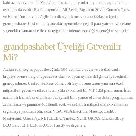
kalmaz, aynı zamanda Vegas’tan ilham alan oyunların yanı sıra aşamalı slot
oyunları da vardır. Bu slot oyunları, All Reels, Big John Silver, Gonzo’s Quest
ve Betsoft’un Jackpot 7 gibi ikonik oyunlarını ve daha fazlasını içerir.
grandpashabet Casino’da oyuncular, oyunculara çeşitli para yatırma ve çekme
seçenekleri sunan site ile çok uygun bir ödeme seçeneği seçeneğine sahiptir.
grandpashabet Üyeliği Güvenilir
Mi?
Aralarından seçim yapabileceğiniz 500’den fazla oyun ve bir dizi canlı
krupiye oyunu ile grandpashabet Casino, oyun oynamak için en iyi seçimdir.
grandpashabet Casino, herkese cömert bir kayıt bonusunun yanı sıra özel
müşterileri çeken ve elinde tutan yüksek kaliteli bir VIP ödül planı sunar. İster
acemi bir kumarbaz olun ister deneyimli bir oyuncu olun, sadakat programımız
zamanınızı ve paranızı ödüllendirecek ve sadık bir müşteri olarak kalmanızı
sağlamaya yardımcı olacaktır. VISA, VISA Electron, Maestro, CashU,
Mastercard, UnionPay, NETELLER, Yandex, Skrill, OKPAY, ClickandBuy,
ECO Card, EFT, ELF, KROOS, Trustly ve diğerleri.