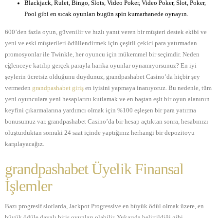
Blackjack, Rulet, Bingo, Slots, Video Poker, Video Poker, Slot, Poker,
Pool gibi en sıcak oyunları bugün spin kumarhanede oynayın.
600’den fazla oyun, güvenilir ve hızlı yanıt veren bir müşteri destek ekibi ve
yeni ve eski müşterileri ödüllendirmek için çeşitli çekici para yatırmadan
promosyonlar ile Twinkle, her oyuncu için mükemmel bir seçimdir. Neden
eğlenceye katılıp gerçek parayla harika oyunlar oynamıyorsunuz? En iyi
şeylerin ücretsiz olduğunu duydunuz, grandpashabet Casino’da hiçbir şey
vermeden
grandpashabet giriş
en iyisini yapmaya inanıyoruz. Bu nedenle, tüm
yeni oyunculara yeni hesaplarını kutlamak ve en baştan eşit bir oyun alanının
keyfini çıkarmalarına yardımcı olmak için %100 eşleşen bir para yatırma
bonusumuz var. grandpashabet Casino’da bir hesap açtıktan sonra, hesabınızı
oluşturduktan sonraki 24 saat içinde yaptığınız herhangi bir depozitoyu
karşılayacağız.
grandpashabet Üyelik Finansal
İşlemler
Bazı progresif slotlarda, Jackpot Progressive en büyük ödül olmak üzere, en
büyük ödüle dayalı bitiş oyunları olabilir. Yukarıda belirtildiği gibi,