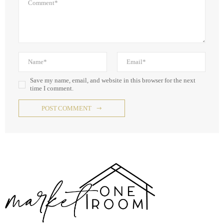
Save my name, email, and website in this browser for the next
time I comment.
POST COMMENT