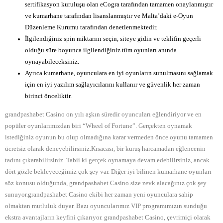
sertifikasyon kuruluşu olan eCogra tarafından tamamen onaylanmıştır
ve kumarhane tarafından lisanslanmıştır ve Malta’daki e-Oyun
Düzenleme Kurumu tarafından denetlenmektedir.
İlgilendiğiniz spin miktarını seçin, siteye gidin ve teklifin geçerli
olduğu süre boyunca ilgilendiğiniz tüm oyunları anında
oynayabileceksiniz.
Ayrıca kumarhane, oyunculara en iyi oyunların sunulmasını sağlamak
için en iyi yazılım sağlayıcılarını kullanır ve güvenlik her zaman
birinci önceliktir.
grandpashabet Casino on yılı aşkın süredir oyuncuları eğlendiriyor ve en
popüler oyunlarımızdan biri “Wheel of Fortune”. Gerçekten oynamak
istediğiniz oyunun bu olup olmadığına karar vermeden önce oyunu tamamen
ücretsiz olarak deneyebilirsiniz.Kısacası, bir kuruş harcamadan eğlencenin
tadını çıkarabilirsiniz. Tabii ki gerçek oynamaya devam edebilirsiniz, ancak
dört gözle bekleyeceğimiz çok şey var. Diğer iyi bilinen kumarhane oyunları
söz konusu olduğunda, grandpashabet Casino size zevk alacağınız çok şey
sunuyor.grandpashabet Casino ekibi her zaman yeni oyunculara sahip
olmaktan mutluluk duyar. Bazı oyuncularımız VIP programımızın sunduğu
ekstra avantajların keyfini çıkarıyor. grandpashabet Casino, çevrimiçi olarak