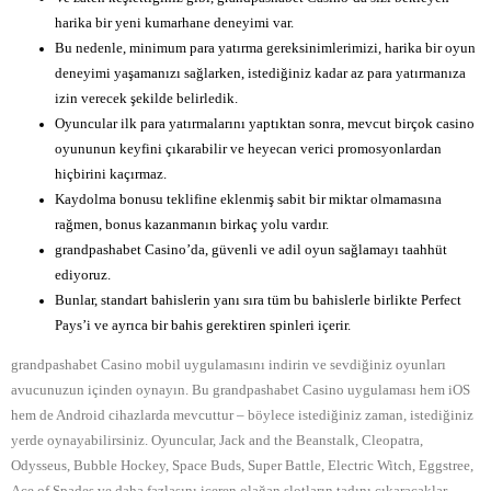
harika bir yeni kumarhane deneyimi var.
Bu nedenle, minimum para yatırma gereksinimlerimizi, harika bir oyun
deneyimi yaşamanızı sağlarken, istediğiniz kadar az para yatırmanıza
izin verecek şekilde belirledik.
Oyuncular ilk para yatırmalarını yaptıktan sonra, mevcut birçok casino
oyununun keyfini çıkarabilir ve heyecan verici promosyonlardan
hiçbirini kaçırmaz.
Kaydolma bonusu teklifine eklenmiş sabit bir miktar olmamasına
rağmen, bonus kazanmanın birkaç yolu vardır.
grandpashabet Casino’da, güvenli ve adil oyun sağlamayı taahhüt
ediyoruz.
Bunlar, standart bahislerin yanı sıra tüm bu bahislerle birlikte Perfect
Pays’i ve ayrıca bir bahis gerektiren spinleri içerir.
grandpashabet Casino mobil uygulamasını indirin ve sevdiğiniz oyunları
avucunuzun içinden oynayın. Bu grandpashabet Casino uygulaması hem iOS
hem de Android cihazlarda mevcuttur – böylece istediğiniz zaman, istediğiniz
yerde oynayabilirsiniz. Oyuncular, Jack and the Beanstalk, Cleopatra,
Odysseus, Bubble Hockey, Space Buds, Super Battle, Electric Witch, Eggstree,