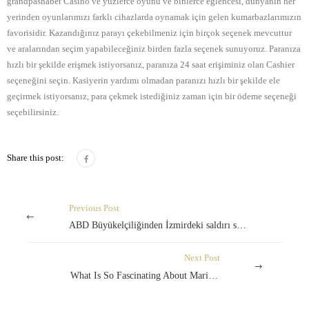
grandpashabet Casino ve yüzlerce oyunu ve binlerce eğlencesi, dünyanın her
yerinden oyunlarımızı farklı cihazlarda oynamak için gelen kumarbazlarımızın
favorisidir. Kazandığınız parayı çekebilmeniz için birçok seçenek mevcuttur
ve aralarından seçim yapabileceğiniz birden fazla seçenek sunuyoruz. Paranıza
hızlı bir şekilde erişmek istiyorsanız, paranıza 24 saat erişiminiz olan Cashier
seçeneğini seçin. Kasiyerin yardımı olmadan paranızı hızlı bir şekilde ele
geçirmek istiyorsanız, para çekmek istediğiniz zaman için bir ödeme seçeneği
seçebilirsiniz.
Share this post:
Previous Post
ABD Büyükelçiliğinden İzmirdeki saldırı sonrası ilk açıklama
Next Post
What Is So Fascinating About Marijuana News?