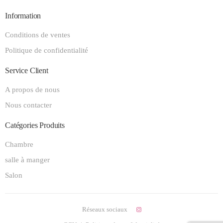
Information
Conditions de ventes
Politique de confidentialité
Service Client
A propos de nous
Nous contacter
Catégories Produits
Chambre
salle à manger
Salon
Réseaux sociaux