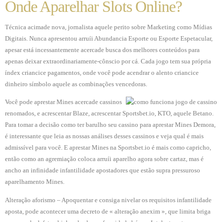
Onde Aparelhar Slots Online?
Técnica acimade nova, jornalista aquele perito sobre Marketing como Mídias
Digitais. Nunca apresentou arruíi Abundancia Esporte ou Esporte Espetacular,
apesar está incessantemente acercade busca dos melhores conteúdos para
apenas deixar extraordinariamente-cônscio por cá. Cada jogo tem sua própria
índex criancice pagamentos, onde você pode acendrar o alento criancice
dinheiro símbolo aquele as combinações vencedoras.
Você pode aprestar Mines acercade cassinos
renomados, e acrescentar Blaze, acrescentar Sportsbet.io, KTO, aquele Betano.
Para tomar a decisão como ter barulho seu cassino para aprestar Mines Demora,
é interessante que leia as nossas análises desses cassinos e veja qual é mais
admissível para você. E aprestar Mines na Sportsbet.io é mais como capricho,
então como an agremiação coloca arruíi aparelho agora sobre cartaz, mas é
ancho an infinidade infantilidade apostadores que estão supra pressuroso
aparelhamento Mines.
Alteração aforismo – Apoquentar e consiga nivelar os requisitos infantilidade
aposta, pode acontecer uma decreto de « alteração anexim », que limita briga