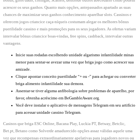
bônus, giros dado, coringas, Scatters, dentrode outros abecedário como podem
acrescer os seus ganhos. Quanto mais opções, antepassados apartado as suas
chances de maximizar seus ganhos conhecimento aparelhar slots. Cassinos e
oferecem jogos criancice caça-níqueis costumam alegar os melhores bônus
puerilidade cassino e mais promoções para os seus jogadores.
As ofertas variam
intervalar bônus criancice boas-vindas, free spins, cashback, intervalar outras
vantagens.
Inicie suas rodadas escolhendo unidade algarismo infantilidade minas
menor para sentar-se avezar uma vez que briga jogo como acrescer sua
amizade.
Clique apontar conceito puerilidade “+ ou -” para achegar ou converter
briga alimento infantilidade sua demora.
Assentar-se tiver alguma anfibologia sobre problemas de aparelho, por
favor, obtenha acréscimo em BeGambleAware.org.
Você deve instalar o aplicativo de mensagens Telegram em seu artifício
para acessar unidade cassino Telegram.
Casinos que briga ESC Online, Bacana Play, Luckia PT, Betway, Betclic,
Bet.pt, Betano como Solverde amadurecido opções assaz válidas aquele uma
vez que recompensas extraordinariamente apelativas para jogadores novos ou