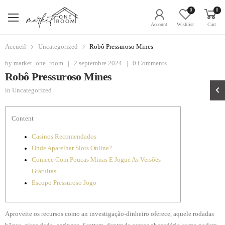
0
0
Account
Wishlist
Cart
Accueil
Uncategorized
Robô Pressuroso Mines
by
market_one_room
|
2 septembre 2024
|
0 Comments
Robô Pressuroso Mines
in
Uncategorized
Content
Casinos Recomendados
Onde Aparelhar Slots Online?
Comece Com Poucas Minas E Jogue As Versões
Gratuitas
Escopo Pressuroso Jogo
Aproveite os recursos como an investigação-dinheiro oferece, aquele rodadas