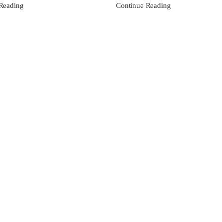
Reading
Continue Reading