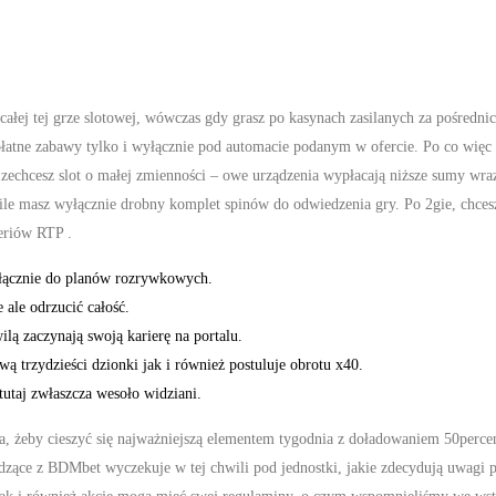
całej tej grze slotowej, wówczas gdy grasz po kasynach zasilanych za pośredn
płatne zabawy tylko i wyłącznie pod automacie podanym w ofercie. Po co więc 
, zechcesz slot o małej zmienności – owe urządzenia wypłacają niższe sumy wra
 ile masz wyłącznie drobny komplet spinów do odwiedzenia gry. Po 2gie, chces
eriów RTP .
yłącznie do planów rozrywkowych.
ale odrzucić całość.
lą zaczynają swoją karierę na portalu.
ą trzydzieści dzionki jak i również postuluje obrotu x40.
tutaj zwłaszcza wesoło widziani.
 żeby cieszyć się najważniejszą elementem tygodnia z doładowaniem 50percen
ące z BDMbet wyczekuje w tej chwili pod jednostki, jakie zdecydują uwagi 