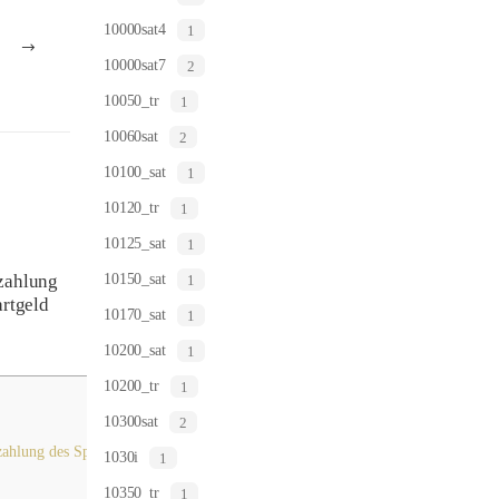
10000sat4
1
10000sat7
2
10050_tr
1
10060sat
2
10100_sat
1
10120_tr
1
10125_sat
1
18 avril 2025
|
0 Comments
18 avril 2
zahlung
Dragon chase Slot Realize Review
10150_sat
Die beste
1
artgeld
Enjoy Demonstration
Diese je
10170_sat
1
viel mehr
in
Uncategorized
10200_sat
1
in
Uncatego
10200_tr
1
Blogs
10300sat
2
ahlung des Spielers
Better Frost Hockey Themed Harbors Of these
1030i
1
M
Admirers Forgotten The times of year Step
10350_tr
1