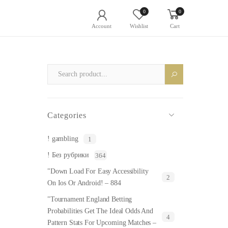
0
0
Account
Wishlist
Cart
Categories
! gambling
1
! Без рубрики
364
"Down Load For Easy Accessibility
2
On Ios Or Android! – 884
"Tournament England Betting
Probabilities Get The Ideal Odds And
4
Pattern Stats For Upcoming Matches –