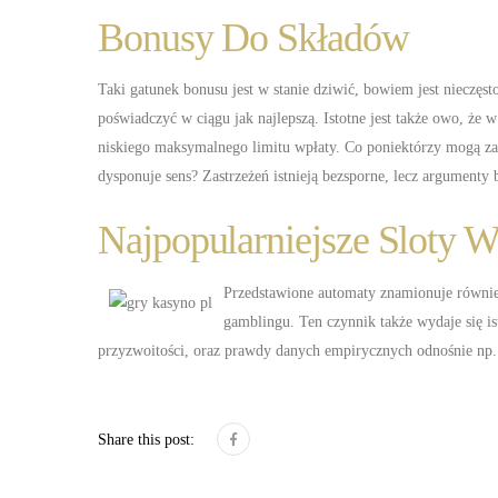
Bonusy Do Składów
Taki gatunek bonusu jest w stanie dziwić, bowiem jest nieczęst
poświadczyć w ciągu jak najlepszą. Istotne jest także owo, że 
niskiego maksymalnego limitu wpłaty. Co poniektórzy mogą z
dysponuje sens? Zastrzeżeń istnieją bezsporne, lecz argumenty 
Najpopularniejsze Sloty 
Przedstawione automaty znamionuje również
gamblingu. Ten czynnik także wydaje się is
przyzwoitości, oraz prawdy danych empirycznych odnośnie np. 
Share this post: