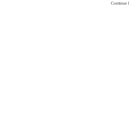
Continue 