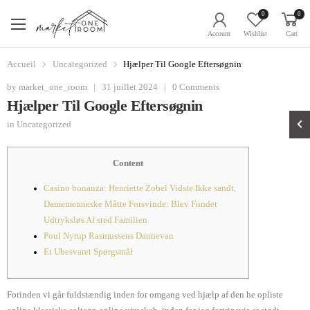
0
0
Account
Wishlist
Cart
Accueil
Uncategorized
Hjælper Til Google Eftersøgnin
by
market_one_room
|
31 juillet 2024
|
0 Comments
Hjælper Til Google Eftersøgnin
in
Uncategorized
Content
Casino bonanza: Henriette Zobel Vidste Ikke sandt,
Damemenneske Måtte Forsvinde: Blev Fundet
Udtryksløs Af sted Familien
Poul Nyrup Rasmussens Dannevan
Et Ubesvaret Spørgsmål
Forinden vi går fuldstændig inden for omgang ved hjælp af den he opliste