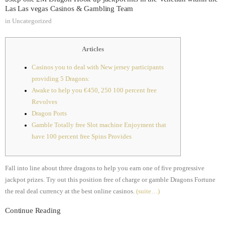
Las Las vegas Casinos & Gambling Team
in
Uncategorized
Articles
Casinos you to deal with New jersey participants
providing 5 Dragons:
Awake to help you €450, 250 100 percent free
Revolves
Dragon Ports
Gamble Totally free Slot machine Enjoyment that
have 100 percent free Spins Provides
Fall into line about three dragons to help you earn one of five progressive
jackpot prizes. Try out this position free of charge or gamble Dragons Fortune
the real deal currency at the best online casinos.
(suite…)
Continue Reading