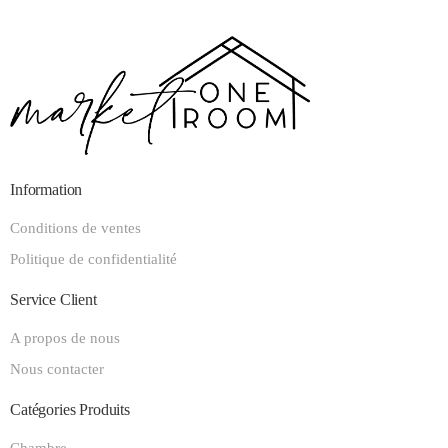
Information
Conditions de ventes
Politique de confidentialité
Service Client
A propos de nous
Nous contacter
Catégories Produits