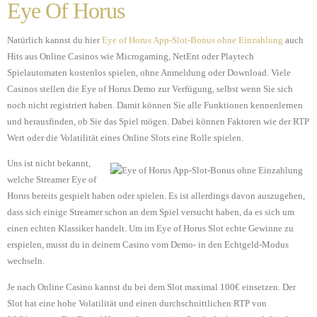
Eye Of Horus
Natürlich kannst du hier
Eye of Horus App-Slot-Bonus ohne Einzahlung
auch
Hits aus Online Casinos wie Microgaming, NetEnt oder Playtech
Spielautomaten kostenlos spielen, ohne Anmeldung oder Download. Viele
Casinos stellen die Eye of Horus Demo zur Verfügung, selbst wenn Sie sich
noch nicht registriert haben. Damit können Sie alle Funktionen kennenlernen
und herausfinden, ob Sie das Spiel mögen. Dabei können Faktoren wie der RTP
Wert oder die Volatilität eines Online Slots eine Rolle spielen.
Uns ist nicht bekannt,
welche Streamer Eye of
Horus bereits gespielt haben oder spielen. Es ist allerdings davon auszugehen,
dass sich einige Streamer schon an dem Spiel versucht haben, da es sich um
einen echten Klassiker handelt. Um im Eye of Horus Slot echte Gewinne zu
erspielen, musst du in deinem Casino vom Demo- in den Echtgeld-Modus
wechseln.
Je nach Online Casino kannst du bei dem Slot maximal 100€ einsetzen. Der
Slot hat eine hohe Volatilität und einen durchschnittlichen RTP von