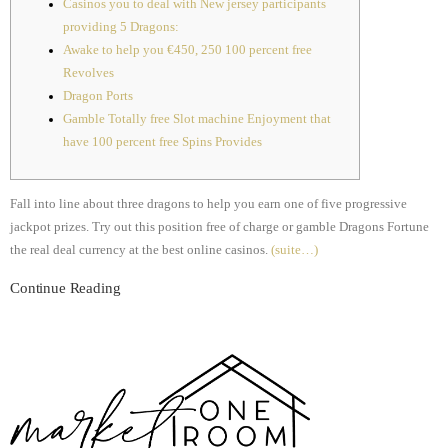
Casinos you to deal with New jersey participants
providing 5 Dragons:
Awake to help you €450, 250 100 percent free
Revolves
Dragon Ports
Gamble Totally free Slot machine Enjoyment that
have 100 percent free Spins Provides
Fall into line about three dragons to help you earn one of five progressive
jackpot prizes. Try out this position free of charge or gamble Dragons Fortune
the real deal currency at the best online casinos.
(suite…)
Continue Reading