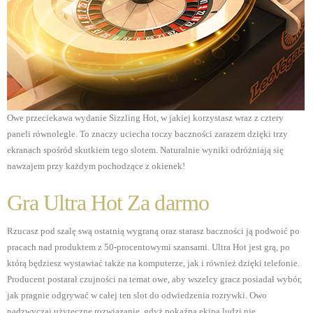
Owe przeciekawa wydanie Sizzling Hot, w jakiej korzystasz wraz z cztery
paneli równolegle. To znaczy uciecha toczy baczności zarazem dzięki trzy
ekranach spośród skutkiem tego slotem. Naturalnie wyniki odróżniają się
nawzajem przy każdym pochodzące z okienek!
Gra Ultra Hot Za darmo
Rzucasz pod szalę swą ostatnią wygraną oraz starasz baczności ją podwoić po
pracach nad produktem z 50-procentowymi szansami. Ultra Hot jest grą, po
którą będziesz wystawiać także na komputerze, jak i również dzięki telefonie.
Producent postarał czujności na temat owe, aby wszelcy gracz posiadał wybór,
jak pragnie odgrywać w całej ten slot do odwiedzenia rozrywki. Owo
nadzwyczaj użyteczne rozwiązanie, gdyż pokaźna ekipa ludzi nie