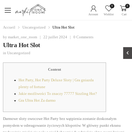
0
0
Account
Wishlist
Cart
Accueil
Uncategorized
Ultra Hot Slot
by
market_one_room
|
22 juillet 2024
|
0 Comments
Ultra Hot Slot
in
Uncategorized
Content
Hot Party, Hot Party Deluxe Sloty | Gra gniazda
plenty of fortune
Jakie możliwości To znaczy 77777 Sizzling Hot?
Gra Ultra Hot Za darmo
Darmowe sloty owocowe Hot Party bez wątpienia zostanie doskonałym
pomysłem w odreagowanie życiowych kłopotów. W główny punkt ekranu