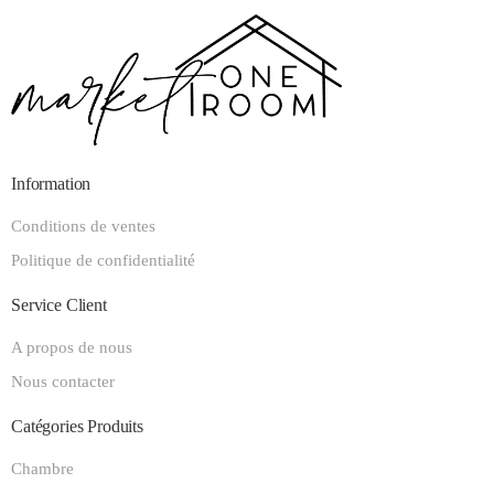
Information
Conditions de ventes
Politique de confidentialité
Service Client
A propos de nous
Nous contacter
Catégories Produits
Chambre