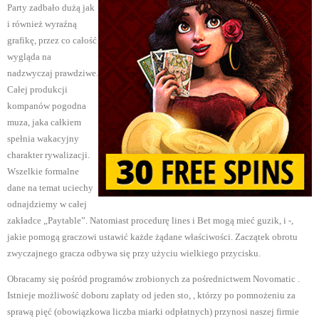
Party zadbało dużą jak
i również wyraźną
grafikę, przez co całość
wygląda na
nadzwyczaj prawdziwe.
Całej produkcji
kompanów pogodna
muza, jaka całkiem
spełnia wakacyjny
charakter rywalizacji.
Wszelkie formalne
dane na temat uciechy
odnajdziemy w całej
zakładce „Paytable”. Natomiast procedurę lines i Bet mogą mieć guzik, i -,
jakie pomogą graczowi ustawić każde żądane właściwości. Zaczątek obrotu
zwyczajnego gracza odbywa się przy użyciu wielkiego przycisku.
Obracamy się pośród programów zrobionych za pośrednictwem Novomatic .
Istnieje możliwość doboru zapłaty od jeden sto, , którzy po pomnożeniu za
sprawą pięć (obowiązkowa liczba miarki odpłatnych) przynosi naszej firmie