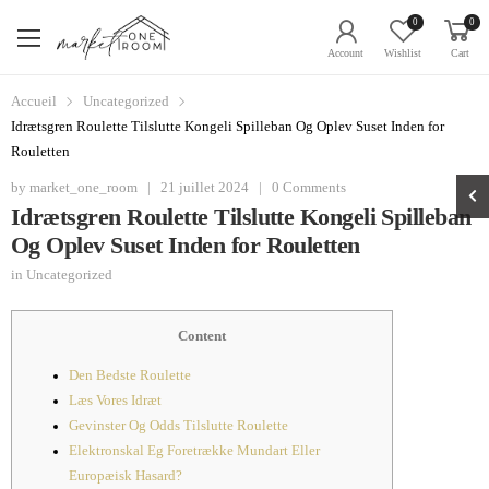
0
0
Account
Wishlist
Cart
Accueil
Uncategorized
Idrætsgren Roulette Tilslutte Kongeli Spilleban Og Oplev Suset Inden for
Rouletten
by
market_one_room
|
21 juillet 2024
|
0 Comments
Idrætsgren Roulette Tilslutte Kongeli Spilleban
Og Oplev Suset Inden for Rouletten
in
Uncategorized
Content
Den Bedste Roulette
Læs Vores Idræt
Gevinster Og Odds Tilslutte Roulette
Elektronskal Eg Foretrække Mundart Eller
Europæisk Hasard?