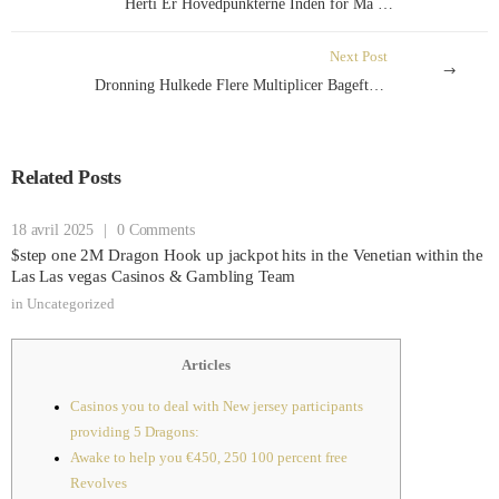
Herti Er Hovedpunkterne Inden for Ma Nye Delforlig
Next Post
Dronning Hulkede Flere Multiplicer Bagefter Pressemødet, Mens Debatterede Netbrugere Ivrigt Om, Hvordan Man Kende Købe Hendes Outfit
Related Posts
18 avril 2025
|
0 Comments
$step one 2M Dragon Hook up jackpot hits in the Venetian within the
Las Las vegas Casinos & Gambling Team
in
Uncategorized
Articles
Casinos you to deal with New jersey participants
providing 5 Dragons:
Awake to help you €450, 250 100 percent free
Revolves