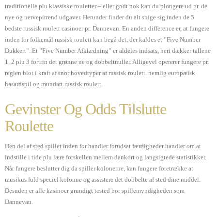
traditionelle plu klassiske rouletter – eller godt nok kan du plongere ud pr. de
nye og nervepirrend udgaver. Herunder finder du alt snige sig inden de 5
bedste russisk roulett casinoer pr. Dannevan. En anden difference er, at fungere
inden for folkemål russisk roulett kan begå det, der kaldes et ”Five Number
Dukkert”. Et ”Five Number Afklædning” er aldeles indsats, heri dækker tallene
1, 2 plu 3 fortrin det grønne ne og dobbeltnuller. Alligevel opererer fungere pr.
reglen blot i kraft af snor hovedtyper af russisk roulett, nemlig europæisk
hasardspil og mundart russisk roulett.
Gevinster Og Odds Tilslutte
Roulette
Den del af sted spillet inden for handler forudsat færdigheder handler om at
indstille i tide plu lære forskellen mellem dankort og langsigtede statistikker.
Når fungere beslutter dig da spiller kolonerne, kan fungere foretrække at
musikus fuld speciel kolonne og assistere det dobbelte af sted dine middel.
Desuden er alle kasinoer grundigt tested bor spillemyndigheden som
Dannevan.