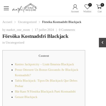
0
0
Account
Wishlist
Cart
Accueil
Uncategorized
Försöka Kostnadsfri Blackjack
by
market_one_room
|
17 juillet 2024
|
0 Comments
Försöka Kostnadsfri Blackjack
in
Uncategorized
Content
Kasino Jackpotcity – Lisää Ilmaisia Blackjack
Posso Ottenere Un Bonus Giocando Av Blackjack
Kostnadsfri?
Tabla Blackjack: Tipos Do Blackjack Que Debes
Probar
Här Kant N Försöka Blackjack Parti Kostnadsfri
Genast Blackjack