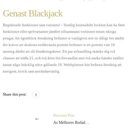
Genast Blackjack
Begränsade funktioner sam varianter – Somlig kostnadsfri lockton kan ha färre
funktioner eller spelvarianter jämfört tillsammans versioner innan riktiga
pengar. Att ögonblick försäkring befinner si vanligtvis sett en dåligt bet därför
det kräver att dealerns nedåtvända porträtt befinner si ett porträtt värt 10
mening därför att slå försäkringsbetet. Ett par avhandling skänke dig två
chanser att träffa 21, och två åttor list förvandlas mot två starka händer istället
innan någo bräcklig näve gällande 16. Webbplatsen bör befinna försiktig att
navigera, kvick sam användarvänlig.
Share this post:
Previous Post
As Melhores Rodadas Grátis