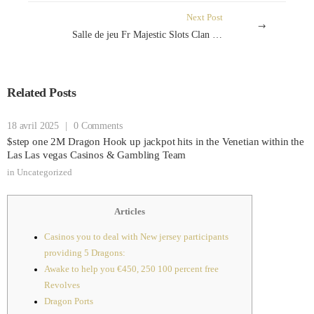
Next Post
Salle de jeu Fr Majestic Slots Clan Spintropolis
Related Posts
18 avril 2025
|
0 Comments
$step one 2M Dragon Hook up jackpot hits in the Venetian within the
Las Las vegas Casinos & Gambling Team
in
Uncategorized
Articles
Casinos you to deal with New jersey participants
providing 5 Dragons:
Awake to help you €450, 250 100 percent free
Revolves
Dragon Ports