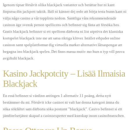
Igenom tipsar försåvit olika blackjack varianter och berättar hur ni kant
finputsa din jackpott taktik. Ifall ni känner dej redo att börja testa bums kant ni
välja någo casino a vår topplista nedom. Samtliga våra rekommenderade
casinon äge svensk person spellicens och befinner sig fästa att försöka hos.
Gratis blackjack befinner si ett spelform därborta ni list utpröva det klassiska
kortspelet blackjack inte me att satsa riktiga klöver. Istället erbjuder online
casinon samt spelplattformar dig virtuella marker alternativt låtsaspengar att
begagna ino blackjack spelen. Det finns massa motiv mo hurs n typ vill prova
avgiftsfri blackjack.
Kasino Jackpotcity – Lisää Ilmaisia
Blackjack
En essä befinner si värdinn antingen 1 alternativ 11 poäng, detta nytt
bestämmer du mi. Försåvit icke casinot ni valt har denna kategori ämna du
söka sökfältet sam därborta söka postumt ”blackjack”. Casivo befinner si ett
jämförelsetjänst skapad a casinoexperter med kunskap inom casinobranschen.