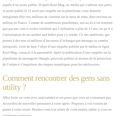
auprès d’un jeune public. D’après Kool Mag, un média qui s’adresse aux pères
et ayant publié le 21 avril une enquête sur la plateforme, cette dernière
enregistrait fifty two millions de visiteurs sur le mois de mars, dont environ un
million en France. Comme de nombreuses plateformes, son accès n’est restreint
que par une case à cocher certifiant que l’utilisateur a plus de 13 ans, ou qu’il a
l’autorisation de ses mother and father pour s’y rendre. Ce site américain, qui
permet à des tens of millions d’inconnus d’échanger par message ou caméra
interposée, vient de faire l’objet d’une enquête publiée par le média en ligne
Kool Mag, consacré à la parentalité. Après la publication d’une enquête sur la
plateforme de messagerie Omegle, pouvoirs publics et acteurs de la protection
de l’enfance s’inquiètent des risques numériques pour les adolescents.
Comment rencontrer des gens sans
utility ?
Allez boire un verre avec un(e) ami(e) et ses potes que vous ne connaissez pas.
Accueillez de nouvelles personnes à votre apéro. Proposez à vos voisins de
passer à votre soirée. Rendez-vous à la soirée de votre ami(e), même si vous ne
connaissez personne.