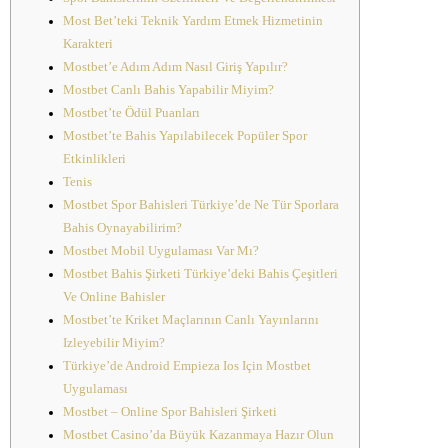
Most Bet’teki Teknik Yardım Etmek Hizmetinin
Karakteri
Mostbet’e Adım Adım Nasıl Giriş Yapılır?
Mostbet Canlı Bahis Yapabilir Miyim?
Mostbet’te Ödül Puanları
Mostbet’te Bahis Yapılabilecek Popüler Spor
Etkinlikleri
Tenis
Mostbet Spor Bahisleri Türkiye’de Ne Tür Sporlara
Bahis Oynayabilirim?
Mostbet Mobil Uygulaması Var Mı?
Mostbet Bahis Şirketi Türkiye’deki Bahis Çeşitleri
Ve Online Bahisler
Mostbet’te Kriket Maçlarının Canlı Yayınlarını
Izleyebilir Miyim?
Türkiye’de Android Empieza Ios Için Mostbet
Uygulaması
Mostbet – Online Spor Bahisleri Şirketi
Mostbet Casino’da Büyük Kazanmaya Hazır Olun