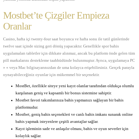
Mostbet’te Çizgiler Empieza
Oranlar
Casino, hafta içi twenty-four saat boyunca ve hafta sonu ile tatil günlerinde
twelve saat içinde sizing geri dönüş yapacaktır. Genellikle spor bahis
uygulamaları tabletler için dikkate alınmaz, ancak bu platform önde gelen tüm
pill markalarını destekleme taahhüdünde bulunmuştur. Ayrıca, uygulamaya PC
» « veya Mac bilgisayarınızdan de uma kolayca erişebilirsiniz. Gerçek parayla
oynayabileceğiniz oyunlar için mükemmel bir seçenektir.
MostBet, özellikle siteye yeni kayıt olanlar tarafından oldukça olumlu
karşılanan geniş ve kapsamlı bir bonus sistemine sahiptir.
Mostbet favori takımlarınıza bahis yapmanızı sağlayan bir bahis
platformudur.
Mostbet, geniş bahis seçenekleri ve canlı bahis imkanı sunarak online
bahis yapmak isteyenlere çeşitli avantajlar sağlar.
Kayıt işleminin sade ve anlaşılır olması, bahis ve oyun severler için
kolaylık sağlar.