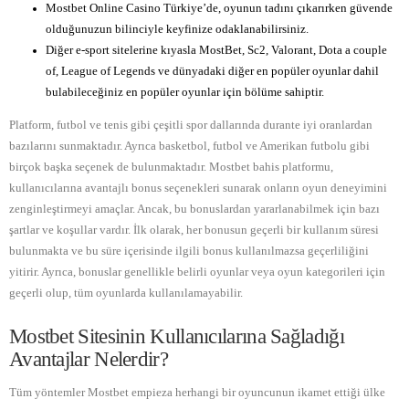
Mostbet Online Casino Türkiye’de, oyunun tadını çıkarırken güvende
olduğunuzun bilinciyle keyfinize odaklanabilirsiniz.
Diğer e-sport sitelerine kıyasla MostBet, Sc2, Valorant, Dota a couple
of, League of Legends ve dünyadaki diğer en popüler oyunlar dahil
bulabileceğiniz en popüler oyunlar için bölüme sahiptir.
Platform, futbol ve tenis gibi çeşitli spor dallarında durante iyi oranlardan
bazılarını sunmaktadır. Ayrıca basketbol, futbol ve Amerikan futbolu gibi
birçok başka seçenek de bulunmaktadır. Mostbet bahis platformu,
kullanıcılarına avantajlı bonus seçenekleri sunarak onların oyun deneyimini
zenginleştirmeyi amaçlar. Ancak, bu bonuslardan yararlanabilmek için bazı
şartlar ve koşullar vardır. İlk olarak, her bonusun geçerli bir kullanım süresi
bulunmakta ve bu süre içerisinde ilgili bonus kullanılmazsa geçerliliğini
yitirir. Ayrıca, bonuslar genellikle belirli oyunlar veya oyun kategorileri için
geçerli olup, tüm oyunlarda kullanılamayabilir.
Mostbet Sitesinin Kullanıcılarına Sağladığı
Avantajlar Nelerdir?
Tüm yöntemler Mostbet empieza herhangi bir oyuncunun ikamet ettiği ülke