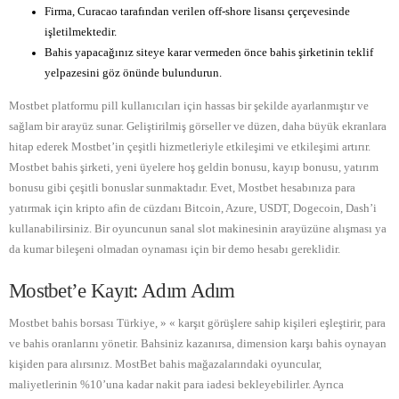
Firma, Curacao tarafından verilen off-shore lisansı çerçevesinde
işletilmektedir.
Bahis yapacağınız siteye karar vermeden önce bahis şirketinin teklif
yelpazesini göz önünde bulundurun.
Mostbet platformu pill kullanıcıları için hassas bir şekilde ayarlanmıştır ve
sağlam bir arayüz sunar. Geliştirilmiş görseller ve düzen, daha büyük ekranlara
hitap ederek Mostbet’in çeşitli hizmetleriyle etkileşimi ve etkileşimi artırır.
Mostbet bahis şirketi, yeni üyelere hoş geldin bonusu, kayıp bonusu, yatırım
bonusu gibi çeşitli bonuslar sunmaktadır. Evet, Mostbet hesabınıza para
yatırmak için kripto afin de cüzdanı Bitcoin, Azure, USDT, Dogecoin, Dash’i
kullanabilirsiniz. Bir oyuncunun sanal slot makinesinin arayüzüne alışması ya
da kumar bileşeni olmadan oynaması için bir demo hesabı gereklidir.
Mostbet’e Kayıt: Adım Adım
Mostbet bahis borsası Türkiye, » « karşıt görüşlere sahip kişileri eşleştirir, para
ve bahis oranlarını yönetir. Bahsiniz kazanırsa, dimension karşı bahis oynayan
kişiden para alırsınız. MostBet bahis mağazalarındaki oyuncular,
maliyetlerinin %10’una kadar nakit para iadesi bekleyebilirler. Ayrıca