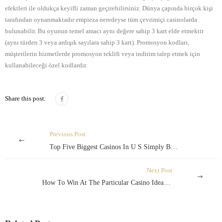
efektleri ile oldukça keyifli zaman geçirebilirsiniz. Dünya çapında birçok kişi
tarafından oynanmaktadır empieza neredeyse tüm çevrimiçi casinolarda
bulunabilir. Bu oyunun temel amacı aynı değere sahip 3 kart elde etmektir
(aynı türden 3 veya ardışık sayılara sahip 3 kart). Promosyon kodları,
müşterilerin hizmetlerde promosyon teklifi veya indirim talep etmek için
kullanabileceği özel kodlardır.
Share this post:
Previous Post
Top Five Biggest Casinos In U S Simply By Gaming Square Footag
Next Post
How To Win At The Particular Casino Ideas To Win Online Casino Game