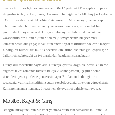
Siteden indirmek için, ekranın encanto üst köşesindeki The apple company
simgesine tıklayın. Uygulama, cihazınızın belleğinde 87 MB boş joe kaplar ve
iOS 11. 0 ya da sonraki bir sürümünü gerektirir. Mostbet uygulaması cep
telefonunuzdan bahis oyunları oynamanıza olanak sağlayan mobil bir
yazılımdır. Bu uygulama ile kolayca bahis oynayabilir ve daha ?ok para
kazanabilirsiniz. Canlı oyunları izlemeyi seviyorsanız, bu çevrimiçi
kumarhanenin dünya çapındaki tüm önemli spor etkinliklerinde canlı maçlar
sunduğunu bilmek sizi mutlu edecektir. Site, futbol ve tenis gibi çeşitli spor
dalları için sektördeki en iyi oranlardan bazılarını sunmaktadır.
Türkçe dili mevcuttur, sayfaların Türkçeye çevirisi doğru ve nettir. Yükleme
düğmesi (aynı zamanda mevcut bakiyeyi sobre gösterir), çeşitli ödeme
sistemleri içeren yükleme penceresini açar. Bunlardan herhangi birini
seçerseniz, yatırmak istediğiniz tutarı seçebileceğiniz bir ekran göreceksiniz.
Kullanıcılarımıza hem maç öncesi hem de oyun içi bahisler sunuyoruz.
Mostbet Kayıt & Giriş
Örneğin, bir oyuncunun Mostbet yalnızca bir hesabı olmalıdır, kullanıcı 18