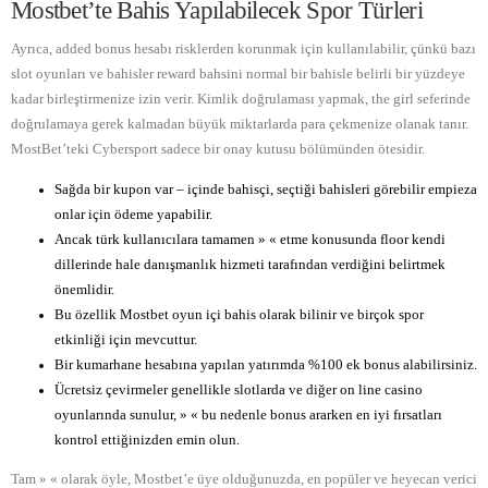
Mostbet’te Bahis Yapılabilecek Spor Türleri
Ayrıca, added bonus hesabı risklerden korunmak için kullanılabilir, çünkü bazı
slot oyunları ve bahisler reward bahsini normal bir bahisle belirli bir yüzdeye
kadar birleştirmenize izin verir. Kimlik doğrulaması yapmak, the girl seferinde
doğrulamaya gerek kalmadan büyük miktarlarda para çekmenize olanak tanır.
MostBet’teki Cybersport sadece bir onay kutusu bölümünden ötesidir.
Sağda bir kupon var – içinde bahisçi, seçtiği bahisleri görebilir empieza
onlar için ödeme yapabilir.
Ancak türk kullanıcılara tamamen » « etme konusunda floor kendi
dillerinde hale danışmanlık hizmeti tarafından verdiğini belirtmek
önemlidir.
Bu özellik Mostbet oyun içi bahis olarak bilinir ve birçok spor
etkinliği için mevcuttur.
Bir kumarhane hesabına yapılan yatırımda %100 ek bonus alabilirsiniz.
Ücretsiz çevirmeler genellikle slotlarda ve diğer on line casino
oyunlarında sunulur, » « bu nedenle bonus ararken en iyi fırsatları
kontrol ettiğinizden emin olun.
Tam » « olarak öyle, Mostbet’e üye olduğunuzda, en popüler ve heyecan verici