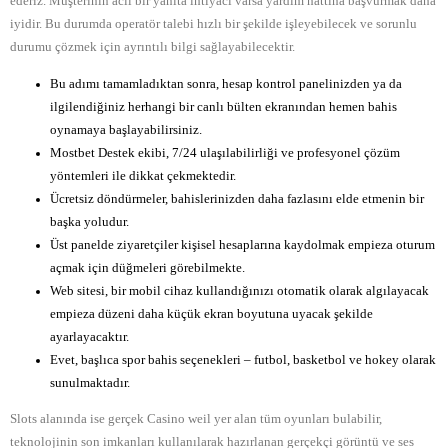
ederiz. Müşterinin acil bir yanıta ihtiyacı varsa yardım hattına başvurmak daha
iyidir. Bu durumda operatör talebi hızlı bir şekilde işleyebilecek ve sorunlu
durumu çözmek için ayrıntılı bilgi sağlayabilecektir.
Bu adımı tamamladıktan sonra, hesap kontrol panelinizden ya da
ilgilendiğiniz herhangi bir canlı bülten ekranından hemen bahis
oynamaya başlayabilirsiniz.
Mostbet Destek ekibi, 7/24 ulaşılabilirliği ve profesyonel çözüm
yöntemleri ile dikkat çekmektedir.
Ücretsiz döndürmeler, bahislerinizden daha fazlasını elde etmenin bir
başka yoludur.
Üst panelde ziyaretçiler kişisel hesaplarına kaydolmak empieza oturum
açmak için düğmeleri görebilmekte.
Web sitesi, bir mobil cihaz kullandığınızı otomatik olarak algılayacak
empieza düzeni daha küçük ekran boyutuna uyacak şekilde
ayarlayacaktır.
Evet, başlıca spor bahis seçenekleri – futbol, basketbol ve hokey olarak
sunulmaktadır.
Slots alanında ise gerçek Casino weil yer alan tüm oyunları bulabilir,
teknolojinin son imkanları kullanılarak hazırlanan gerçekçi görüntü ve ses