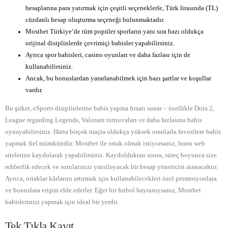
hesaplarına para yatırmak için çeşitli seçeneklerle, Türk lirasında (TL)
cüzdanlı hesap oluşturma seçeneği bulunmaktadır.
Mostbet Türkiye‘de tüm popüler sporların yanı sıra bazı oldukça
orijinal disiplinlerde çevrimiçi bahisler yapabilirsiniz.
Ayrıca spor bahisleri, casino oyunları ve daha fazlası için de
kullanabilirsiniz.
Ancak, bu bonuslardan yararlanabilmek için bazı şartlar ve koşullar
vardır.
Bu şirket, eSports disiplinlerine bahis yapma fırsatı sunar – özellikle Dota 2,
League regarding Legends, Valorant turnuvaları ve daha fazlasına bahis
oynayabilirsiniz. Hatta birçok maçta oldukça yüksek oranlarla favorilere bahis
yapmak fiel mümkündür. Mostbet ile ortak olmak istiyorsanız, bunu web
sitelerine kaydolarak yapabilirsiniz. Kaydolduktan sonra, süreç boyunca size
rehberlik edecek ve sorularınızı yanıtlayacak bir hesap yöneticisi atanacaktır.
Ayrıca, ortaklar kârlarını artırmak için kullanabilecekleri özel promosyonlara
ve bonuslara erişim elde ederler. Eğer bir futbol hayranıysanız, Mostbet
bahislerinizi yapmak için ideal bir yerdir.
Tek Tıkla Kayıt