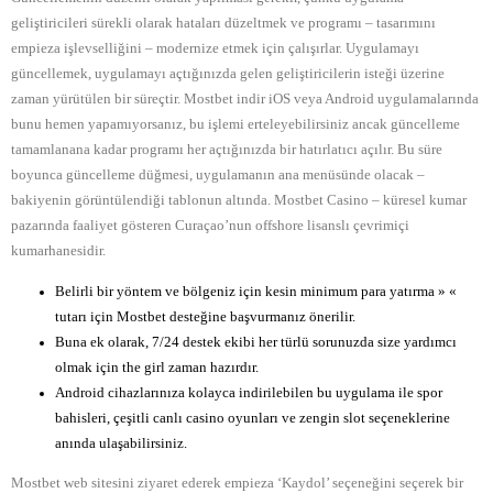
geliştiricileri sürekli olarak hataları düzeltmek ve programı – tasarımını
empieza işlevselliğini – modernize etmek için çalışırlar. Uygulamayı
güncellemek, uygulamayı açtığınızda gelen geliştiricilerin isteği üzerine
zaman yürütülen bir süreçtir. Mostbet indir iOS veya Android uygulamalarında
bunu hemen yapamıyorsanız, bu işlemi erteleyebilirsiniz ancak güncelleme
tamamlanana kadar programı her açtığınızda bir hatırlatıcı açılır. Bu süre
boyunca güncelleme düğmesi, uygulamanın ana menüsünde olacak –
bakiyenin görüntülendiği tablonun altında. Mostbet Casino – küresel kumar
pazarında faaliyet gösteren Curaçao’nun offshore lisanslı çevrimiçi
kumarhanesidir.
Belirli bir yöntem ve bölgeniz için kesin minimum para yatırma » «
tutarı için Mostbet desteğine başvurmanız önerilir.
Buna ek olarak, 7/24 destek ekibi her türlü sorunuzda size yardımcı
olmak için the girl zaman hazırdır.
Android cihazlarınıza kolayca indirilebilen bu uygulama ile spor
bahisleri, çeşitli canlı casino oyunları ve zengin slot seçeneklerine
anında ulaşabilirsiniz.
Mostbet web sitesini ziyaret ederek empieza ‘Kaydol’ seçeneğini seçerek bir