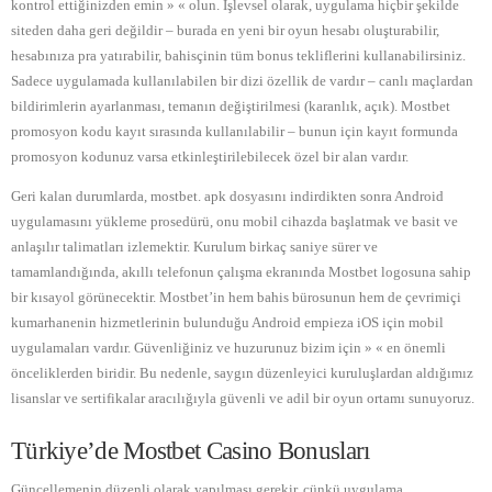
kontrol ettiğinizden emin » « olun. İşlevsel olarak, uygulama hiçbir şekilde
siteden daha geri değildir – burada en yeni bir oyun hesabı oluşturabilir,
hesabınıza pra yatırabilir, bahisçinin tüm bonus tekliflerini kullanabilirsiniz.
Sadece uygulamada kullanılabilen bir dizi özellik de vardır – canlı maçlardan
bildirimlerin ayarlanması, temanın değiştirilmesi (karanlık, açık). Mostbet
promosyon kodu kayıt sırasında kullanılabilir – bunun için kayıt formunda
promosyon kodunuz varsa etkinleştirilebilecek özel bir alan vardır.
Geri kalan durumlarda, mostbet. apk dosyasını indirdikten sonra Android
uygulamasını yükleme prosedürü, onu mobil cihazda başlatmak ve basit ve
anlaşılır talimatları izlemektir. Kurulum birkaç saniye sürer ve
tamamlandığında, akıllı telefonun çalışma ekranında Mostbet logosuna sahip
bir kısayol görünecektir. Mostbet’in hem bahis bürosunun hem de çevrimiçi
kumarhanenin hizmetlerinin bulunduğu Android empieza iOS için mobil
uygulamaları vardır. Güvenliğiniz ve huzurunuz bizim için » « en önemli
önceliklerden biridir. Bu nedenle, saygın düzenleyici kuruluşlardan aldığımız
lisanslar ve sertifikalar aracılığıyla güvenli ve adil bir oyun ortamı sunuyoruz.
Türkiye’de Mostbet Casino Bonusları
Güncellemenin düzenli olarak yapılması gerekir, çünkü uygulama