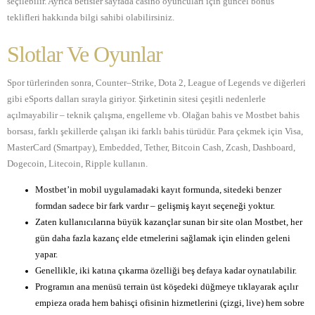
seçilebilir. Ayrıca bêtisier sayfada casino oyuncuları için güncel bonus
teklifleri hakkında bilgi sahibi olabilirsiniz.
Slotlar Ve Oyunlar
Spor türlerinden sonra, Counter–Strike, Dota 2, League of Legends ve diğerleri
gibi eSports dalları sırayla giriyor. Şirketinin sitesi çeşitli nedenlerle
açılmayabilir – teknik çalışma, engelleme vb. Olağan bahis ve Mostbet bahis
borsası, farklı şekillerde çalışan iki farklı bahis türüdür. Para çekmek için Visa,
MasterCard (Smartpay), Embedded, Tether, Bitcoin Cash, Zcash, Dashboard,
Dogecoin, Litecoin, Ripple kullanın.
Mostbet’in mobil uygulamadaki kayıt formunda, sitedeki benzer
formdan sadece bir fark vardır – gelişmiş kayıt seçeneği yoktur.
Zaten kullanıcılarına büyük kazançlar sunan bir site olan Mostbet, her
gün daha fazla kazanç elde etmelerini sağlamak için elinden geleni
yapar.
Genellikle, iki katına çıkarma özelliği beş defaya kadar oynatılabilir.
Programın ana menüsü terrain üst köşedeki düğmeye tıklayarak açılır
empieza orada hem bahisçi ofisinin hizmetlerini (çizgi, live) hem sobre