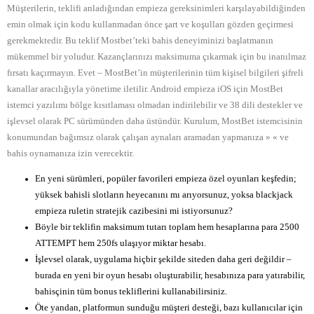
Müşterilerin, teklifi anladığından empieza gereksinimleri karşılayabildiğinden
emin olmak için kodu kullanmadan önce şart ve koşulları gözden geçirmesi
gerekmektedir. Bu teklif Mostbet’teki bahis deneyiminizi başlatmanın
mükemmel bir yoludur. Kazançlarınızı maksimuma çıkarmak için bu inanılmaz
fırsatı kaçırmayın. Evet – MostBet’in müşterilerinin tüm kişisel bilgileri şifreli
kanallar aracılığıyla yönetime iletilir. Android empieza iOS için MostBet
istemci yazılımı bölge kısıtlaması olmadan indirilebilir ve 38 dili destekler ve
işlevsel olarak PC sürümünden daha üstündür. Kurulum, MostBet istemcisinin
konumundan bağımsız olarak çalışan aynaları aramadan yapmanıza » « ve
bahis oynamanıza izin verecektir.
En yeni sürümleri, popüler favorileri empieza özel oyunları keşfedin;
yüksek bahisli slotların heyecanını mı arıyorsunuz, yoksa blackjack
empieza ruletin stratejik cazibesini mi istiyorsunuz?
Böyle bir teklifin maksimum tutarı toplam hem hesaplarına para 2500
ATTEMPT hem 250fs ulaşıyor miktar hesabı.
İşlevsel olarak, uygulama hiçbir şekilde siteden daha geri değildir –
burada en yeni bir oyun hesabı oluşturabilir, hesabınıza para yatırabilir,
bahisçinin tüm bonus tekliflerini kullanabilirsiniz.
Öte yandan, platformun sunduğu müşteri desteği, bazı kullanıcılar için