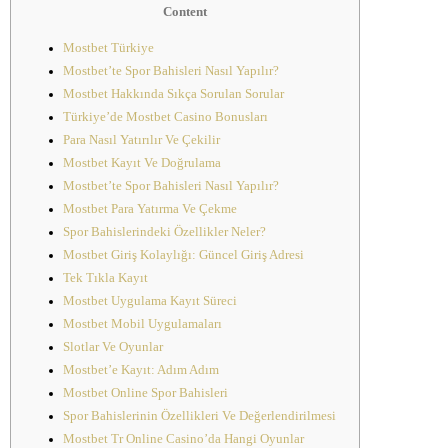
Content
Mostbet Türkiye
Mostbet’te Spor Bahisleri Nasıl Yapılır?
Mostbet Hakkında Sıkça Sorulan Sorular
Türkiye’de Mostbet Casino Bonusları
Para Nasıl Yatırılır Ve Çekilir
Mostbet Kayıt Ve Doğrulama
Mostbet’te Spor Bahisleri Nasıl Yapılır?
Mostbet Para Yatırma Ve Çekme
Spor Bahislerindeki Özellikler Neler?
Mostbet Giriş Kolaylığı: Güncel Giriş Adresi
Tek Tıkla Kayıt
Mostbet Uygulama Kayıt Süreci
Mostbet Mobil Uygulamaları
Slotlar Ve Oyunlar
Mostbet’e Kayıt: Adım Adım
Mostbet Online Spor Bahisleri
Spor Bahislerinin Özellikleri Ve Değerlendirilmesi
Mostbet Tr Online Casino’da Hangi Oyunlar