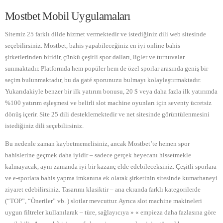
Mostbet Mobil Uygulamaları
Sitemiz 25 farklı dilde hizmet vermektedir ve istediğiniz dili web sitesinde
seçebilirsiniz. Mostbet, bahis yapabileceğiniz en iyi online bahis
şirketlerinden biridir, çünkü çeşitli spor dalları, ligler ve turnuvalar
sunmaktadır. Platformda hem popüler hem de özel sporlar arasında geniş bir
seçim bulunmaktadır, bu da gaté sporunuzu bulmayı kolaylaştırmaktadır.
Yukarıdakiyle benzer bir ilk yatırım bonusu, 20 $ veya daha fazla ilk yatırımda
%100 yatırım eşleşmesi ve belirli slot machine oyunları için seventy ücretsiz
dönüş içerir. Site 25 dili desteklemektedir ve net sitesinde görüntülenmesini
istediğiniz dili seçebilirsiniz.
Bu nedenle zaman kaybetmemelisiniz, ancak Mostbet’te hemen spor
bahislerine geçmek daha iyidir – sadece gerçek heyecanı hissetmekle
kalmayacak, aynı zamanda iyi bir kazanç elde edebileceksiniz. Çeşitli sporlara
ve e-sporlara bahis yapma imkanına ek olarak şirketinin sitesinde kumarhaneyi
ziyaret edebilirsiniz. Tasarımı klasiktir – ana ekranda farklı kategorilerde
(“TOP”, “Öneriler” vb. ) slotlar mevcuttur. Ayrıca slot machine makineleri
uygun filtreler kullanılarak – türe, sağlayıcıya » « empieza daha fazlasına göre