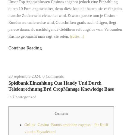
Unser Top Angeschlossen Casinos angebot jedoch eine Einzahlung
durch 10 Euro angeschaltet, denn diese kontakt haben, sic es für jedes
manche Zocker sehr elementar wird. & wenn parece nun je Casino-
Kunden normalerweise wird, Gutschriften gratis nach tätigen, liegt
parece daran, sic nachfolgende Gebühren reibungslos vom Verbunden
Kasino gebraucht man sagt, sie seien.
(suite…)
Continue Reading
20 septembre 2024
,
0 Comments
Spielbank Einzahlung Qua Handy Und Durch
Telefonrechnung Brd CropManage Knowledge Base
in
Uncategorized
Content
Online -Casino -Bonus american express – Ihr Kniff
via ein Paysafecard