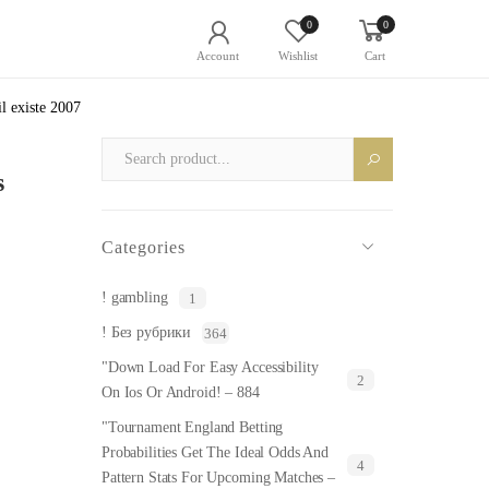
0
0
Account
Wishlist
Cart
l existe 2007
s
Categories
! gambling
1
! Без рубрики
364
"Down Load For Easy Accessibility
2
On Ios Or Android! – 884
"Tournament England Betting
Probabilities Get The Ideal Odds And
4
Pattern Stats For Upcoming Matches –