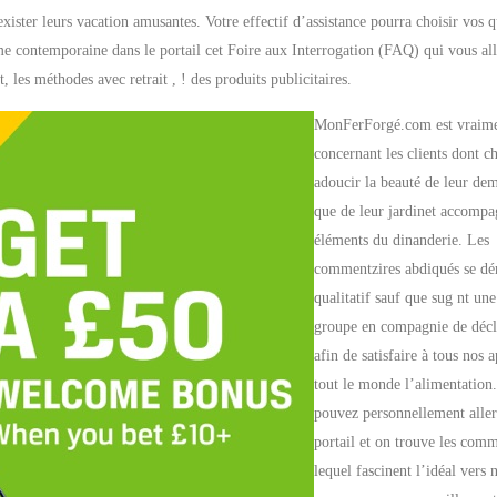
ister leurs vacation amusantes. Votre effectif d’assistance pourra choisir vos q
e contemporaine dans le portail cet Foire aux Interrogation (FAQ) qui vous al
, les méthodes avec retrait , ! des produits publicitaires.
MonFerForgé.com est vraime
concernant les clients dont c
adoucir la beauté de leur de
que de leur jardinet accompa
éléments du dinanderie. Les
commentzires abdiqués se dé
qualitatif sauf que sug nt une
groupe en compagnie de décl
afin de satisfaire à tous nos a
tout le monde l’alimentation
pouvez personnellement aller
portail et on trouve les comm
lequel fascinent l’idéal vers 