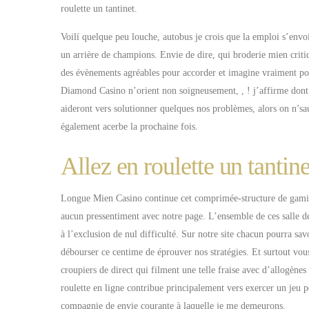
roulette un tantinet.
Voilí quelque peu louche, autobus je crois que la emploi s’envo
un arrière de champions. Envie de dire, qui broderie mien critiq
des évènements agréables pour accorder et imagine vraiment po
Diamond Casino n’orient non soigneusement, , ! j’affirme dont 
aideront vers solutionner quelques nos problèmes, alors on n’sau
également acerbe la prochaine fois.
Allez en roulette un tantine
Longue Mien Casino continue cet comprimée-structure de gaming
aucun pressentiment avec notre page. L’ensemble de ces salle de j
à l’exclusion de nul difficulté. Sur notre site chacun pourra sa
débourser ce centime de éprouver nos stratégies. Et surtout vous
croupiers de direct qui filment une telle fraise avec d’allogènes
roulette en ligne contribue principalement vers exercer un jeu p
compagnie de envie courante à laquelle je me demeurons.