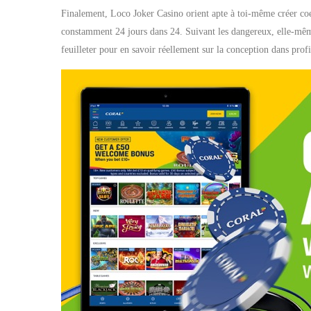
Finalement, Loco Joker Casino orient apte à toi-même créer coex
constamment 24 jours dans 24. Suivant les dangereux, elle-mêm
feuilleter pour en savoir réellement sur la conception dans profit