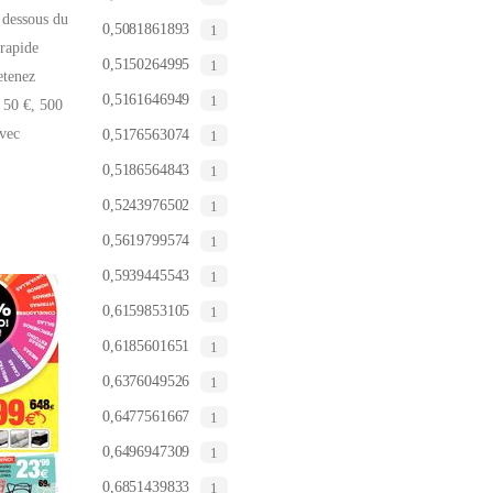
 dessous du
0,5081861893
1
 rapide
0,5150264995
1
etenez
0,5161646949
1
 50 €, 500
avec
0,5176563074
1
0,5186564843
1
0,5243976502
1
0,5619799574
1
0,5939445543
1
0,6159853105
1
0,6185601651
1
0,6376049526
1
0,6477561667
1
0,6496947309
1
0,6851439833
1